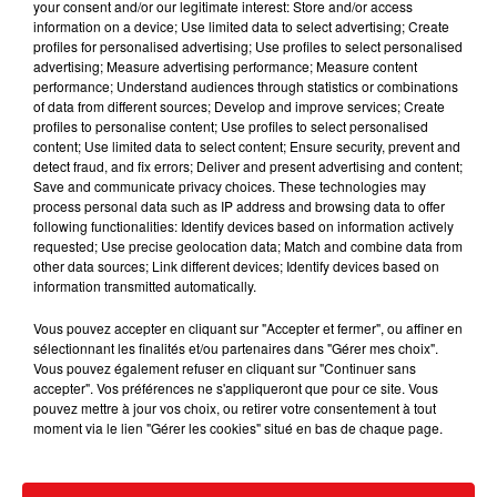
your consent and/or our legitimate interest: Store and/or access
information on a device; Use limited data to select advertising; Create
profiles for personalised advertising; Use profiles to select personalised
advertising; Measure advertising performance; Measure content
performance; Understand audiences through statistics or combinations
INCENDIES : 184 PERSONNES INTERPELLÉES DEPUIS DÉBUT
of data from different sources; Develop and improve services; Create
JUILLET, DES...
profiles to personalise content; Use profiles to select personalised
content; Use limited data to select content; Ensure security, prevent and
detect fraud, and fix errors; Deliver and present advertising and content;
Save and communicate privacy choices. These technologies may
process personal data such as IP address and browsing data to offer
following functionalities: Identify devices based on information actively
requested; Use precise geolocation data; Match and combine data from
other data sources; Link different devices; Identify devices based on
information transmitted automatically.
Vous pouvez accepter en cliquant sur "Accepter et fermer", ou affiner en
sélectionnant les finalités et/ou partenaires dans "Gérer mes choix".
Vous pouvez également refuser en cliquant sur "Continuer sans
accepter". Vos préférences ne s'appliqueront que pour ce site. Vous
pouvez mettre à jour vos choix, ou retirer votre consentement à tout
moment via le lien "Gérer les cookies" situé en bas de chaque page.