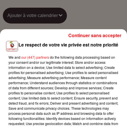
Ajouter à votre calendrier
Continuer sans accepter
du
25 mars 2023 à 20h30
Date
Le respect de votre vie privée est notre priorité
au
25 mars 2023 à 22h00
We and
our (447) partners
do the following data processing based on
your consent and/or our legitimate interest: Store and/or access
information on a device; Use limited data to select advertising; Create
Payant
profiles for personalised advertising; Use profiles to select personalised
Tarif
advertising; Measure advertising performance; Measure content
14€-15€
performance; Understand audiences through statistics or combinations
of data from different sources; Develop and improve services; Create
profiles to personalise content; Use profiles to select personalised
content; Use limited data to select content; Ensure security, prevent and
Salle Grassegert - 111 Rue de
detect fraud, and fix errors; Deliver and present advertising and content;
Lieu
Reiningue
Save and communicate privacy choices. These technologies may
68310
Wittelsheim
process personal data such as IP address and browsing data to offer
following functionalities: Identify devices based on information actively
requested; Use precise geolocation data; Match and combine data from