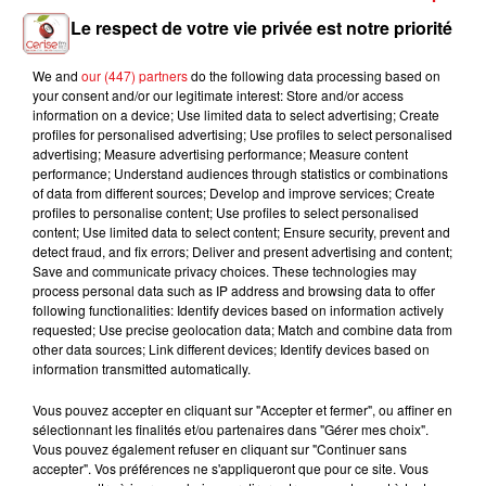
Le respect de votre vie privée est notre priorité
We and
our (447) partners
do the following data processing based on
your consent and/or our legitimate interest: Store and/or access
information on a device; Use limited data to select advertising; Create
ÉCOUTEZ CERISE FM ET GAGNEZ VOTRE SESSION DE JEU QUIZ
profiles for personalised advertising; Use profiles to select personalised
ROOM ENTRE...
advertising; Measure advertising performance; Measure content
performance; Understand audiences through statistics or combinations
TITRES DIFFUSÉS
of data from different sources; Develop and improve services; Create
profiles to personalise content; Use profiles to select personalised
content; Use limited data to select content; Ensure security, prevent and
detect fraud, and fix errors; Deliver and present advertising and content;
15h42
15h42
15h39
15h39
15h34
15h34
Save and communicate privacy choices. These technologies may
process personal data such as IP address and browsing data to offer
following functionalities: Identify devices based on information actively
requested; Use precise geolocation data; Match and combine data from
other data sources; Link different devices; Identify devices based on
information transmitted automatically.
TEDDY SWIMS
KATY PERRY
SHAKIRA FEAT. BURNA
Vous pouvez accepter en cliquant sur "Accepter et fermer", ou affiner en
Mr Know It All
I Kissed A Girl
BOY
sélectionnant les finalités et/ou partenaires dans "Gérer mes choix".
Dai Dai
Vous pouvez également refuser en cliquant sur "Continuer sans
accepter". Vos préférences ne s'appliqueront que pour ce site. Vous