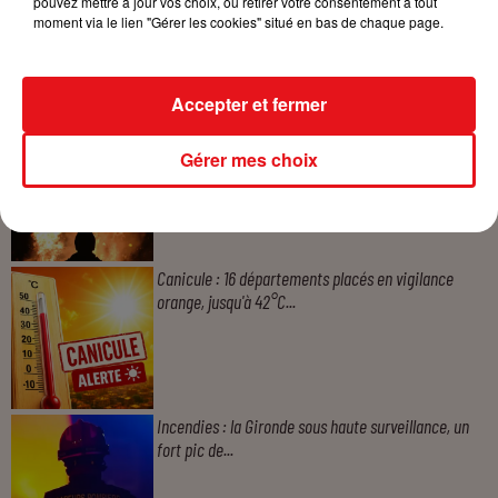
pouvez mettre à jour vos choix, ou retirer votre consentement à tout
moment via le lien "Gérer les cookies" situé en bas de chaque page.
A LA UNE
Accepter et fermer
Incendies : 184 personnes interpellées depuis début
juillet, des...
Gérer mes choix
Canicule : 16 départements placés en vigilance
orange, jusqu'à 42°C...
Incendies : la Gironde sous haute surveillance, un
fort pic de...