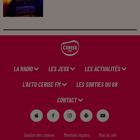
LA RADIO
LES JEUX
LES ACTUALITÉS
L'ACTU CERISE FM
LES SORTIES DU 68
CONTACT
Gestion des cookies
Mentions légales
Plan du site