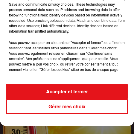
Save and communicate privacy choices. These technologies may
process personal data such as IP address and browsing data to offer
following functionalities: Identify devices based on information actively
requested; Use precise geolocation data; Match and combine data from
other data sources; Link different devices; Identify devices based on
information transmitted automatically.
Vous pouvez accepter en cliquant sur "Accepter et fermer", ou affiner en
sélectionnant les finalités et/ou partenaires dans "Gérer mes choix".
Vous pouvez également refuser en cliquant sur "Continuer sans
accepter". Vos préférences ne s'appliqueront que pour ce site. Vous
pouvez mettre à jour vos choix, ou retirer votre consentement à tout
INCENDIES : 184 PERSONNES INTERPELLÉES DEPUIS DÉBUT
moment via le lien "Gérer les cookies" situé en bas de chaque page.
JUILLET, DES...
Accepter et fermer
Gérer mes choix