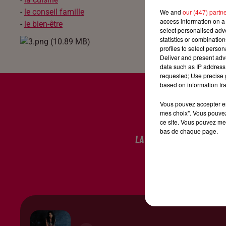
-
le conseil famille
We and
our (447) partn
access information on a 
-
le bien-être
select personalised ad
statistics or combinatio
profiles to select person
Deliver and present adv
data such as IP address 
requested; Use precise g
based on information tra
Vous pouvez accepter en 
mes choix". Vous pouvez
ce site. Vous pouvez met
bas de chaque page.
LA RADIO
LES JEUX