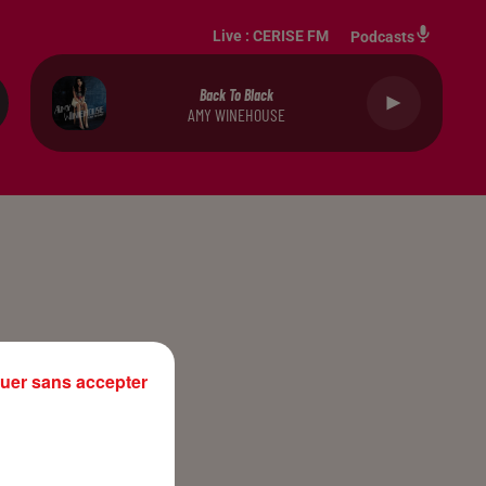
Live :
CERISE FM
Podcasts
Back To Black
AMY WINEHOUSE
uer sans accepter