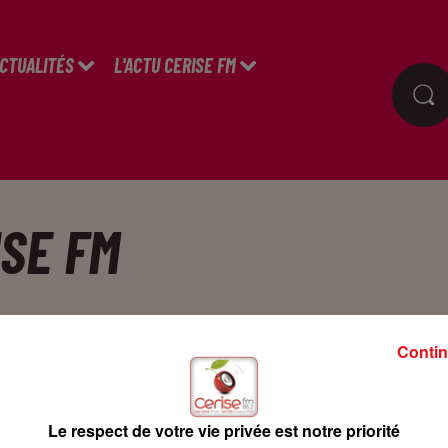
ACTUALITÉS
L'ACTU CERISE FM
SE FM
vous sont chers !
Contin
sives :
Le respect de votre vie privée est notre priorité