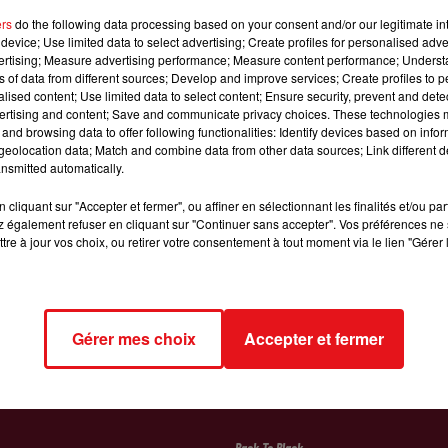
ers
do the following data processing based on your consent and/or our legitimate int
device; Use limited data to select advertising; Create profiles for personalised adver
vertising; Measure advertising performance; Measure content performance; Unders
ns of data from different sources; Develop and improve services; Create profiles to 
alised content; Use limited data to select content; Ensure security, prevent and detect
ertising and content; Save and communicate privacy choices. These technologies
and browsing data to offer following functionalities: Identify devices based on infor
eolocation data; Match and combine data from other data sources; Link different de
nsmitted automatically.
cliquant sur "Accepter et fermer", ou affiner en sélectionnant les finalités et/ou pa
 également refuser en cliquant sur "Continuer sans accepter". Vos préférences ne 
tre à jour vos choix, ou retirer votre consentement à tout moment via le lien "Gérer 
LES ACTUALITÉS
L'ACTU CERISE FM
LES SORT
Gérer mes choix
Accepter et fermer