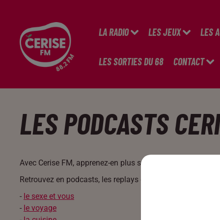
LA RADIO
LES JEUX
LES 
LES SORTIES DU 68
CONTACT
LES PODCASTS CERI
Avec Cerise FM, apprenez-en plus sur les thématiques qui 
Retrouvez en podcasts, les replays des 5 chroniques exclu
-
le sexe et vous
-
le voyage
-
la cuisine