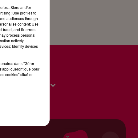
erest: Store and/or
tising; Use profiles to
tand audiences through
personalise content; Use
 fraud, and fix errors;
 may process personal
mation actively
vices; Identify devices
rtenaires dans "Gérer
s'appliqueront que pour
les cookies" situé en
IES DU 68
CONTACT