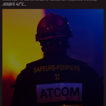
JUSQU'À 42°C...