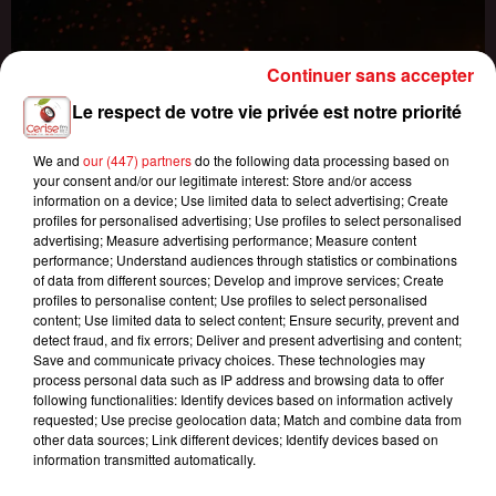
Continuer sans accepter
Le respect de votre vie privée est notre priorité
We and
our (447) partners
do the following data processing based on
your consent and/or our legitimate interest: Store and/or access
information on a device; Use limited data to select advertising; Create
profiles for personalised advertising; Use profiles to select personalised
advertising; Measure advertising performance; Measure content
performance; Understand audiences through statistics or combinations
of data from different sources; Develop and improve services; Create
profiles to personalise content; Use profiles to select personalised
content; Use limited data to select content; Ensure security, prevent and
detect fraud, and fix errors; Deliver and present advertising and content;
Save and communicate privacy choices. These technologies may
process personal data such as IP address and browsing data to offer
following functionalities: Identify devices based on information actively
requested; Use precise geolocation data; Match and combine data from
INCENDIES : 184 PERSONNES INTERPELLÉES DEPUIS DÉBUT
other data sources; Link different devices; Identify devices based on
information transmitted automatically.
JUILLET, DES...