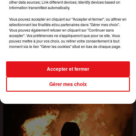
Fin : 14 août 2026
other data sources; Link different devices; Identify devices based on
ÉCOUTEZ CERISE FM ET GAGNEZ VOTRE SESSION DE JEU QUIZ
information transmitted automatically.
ROOM ENTRE...
Vous pouvez accepter en cliquant sur "Accepter et fermer", ou affiner en
sélectionnant les finalités et/ou partenaires dans "Gérer mes choix".
Vous pouvez également refuser en cliquant sur "Continuer sans
accepter". Vos préférences ne s'appliqueront que pour ce site. Vous
pouvez mettre à jour vos choix, ou retirer votre consentement à tout
moment via le lien "Gérer les cookies" situé en bas de chaque page.
Accepter et fermer
Gérer mes choix