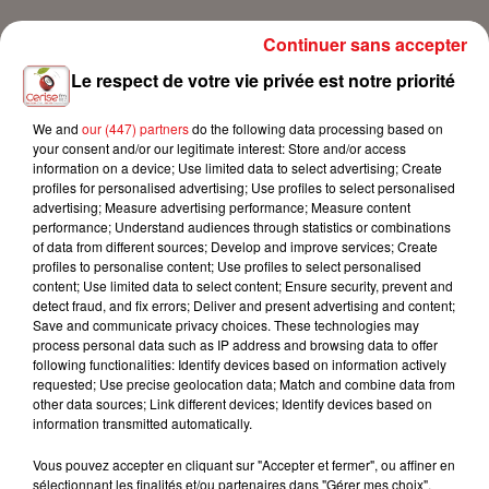
Continuer sans accepter
Théâtre de la Sinne, Mulhouse 39 rue
Lieu
Le respect de votre vie privée est notre priorité
de la Sinne
68100
Mulhouse
We and
our (447) partners
do the following data processing based on
your consent and/or our legitimate interest: Store and/or access
information on a device; Use limited data to select advertising; Create
Théâtre de la Sinne
profiles for personalised advertising; Use profiles to select personalised
Organisateur
advertising; Measure advertising performance; Measure content
03 89 33 78 01
performance; Understand audiences through statistics or combinations
of data from different sources; Develop and improve services; Create
profiles to personalise content; Use profiles to select personalised
content; Use limited data to select content; Ensure security, prevent and
detect fraud, and fix errors; Deliver and present advertising and content;
Save and communicate privacy choices. These technologies may
process personal data such as IP address and browsing data to offer
following functionalities: Identify devices based on information actively
requested; Use precise geolocation data; Match and combine data from
other data sources; Link different devices; Identify devices based on
information transmitted automatically.
Vous pouvez accepter en cliquant sur "Accepter et fermer", ou affiner en
sélectionnant les finalités et/ou partenaires dans "Gérer mes choix".