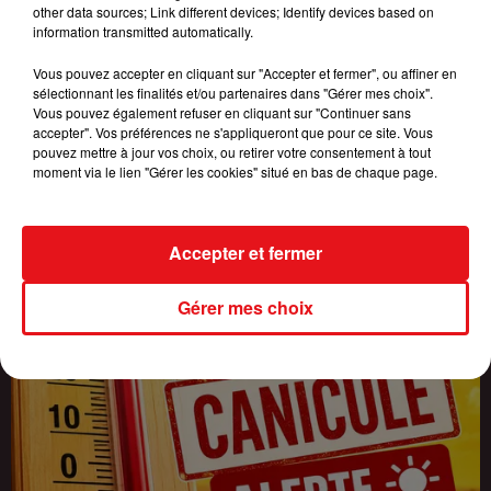
other data sources; Link different devices; Identify devices based on
information transmitted automatically.
Vous pouvez accepter en cliquant sur "Accepter et fermer", ou affiner en
INCENDIES : 184 PERSONNES INTERPELLÉES DEPUIS DÉBUT
sélectionnant les finalités et/ou partenaires dans "Gérer mes choix".
JUILLET, DES...
Vous pouvez également refuser en cliquant sur "Continuer sans
accepter". Vos préférences ne s'appliqueront que pour ce site. Vous
pouvez mettre à jour vos choix, ou retirer votre consentement à tout
moment via le lien "Gérer les cookies" situé en bas de chaque page.
Accepter et fermer
Gérer mes choix