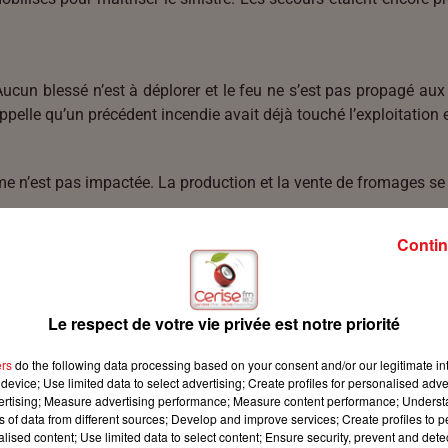
 Aucun blessé n’est à déplorer et le feu ne s’est pas propagé aux
rappelle qu’un précédent incendie avait déjà touché l’exploitation
ferme n’est pas impactée. La production et la vente de fromages 
Contin
Le respect de votre vie privée est notre priorité
ers
do the following data processing based on your consent and/or our legitimate int
device; Use limited data to select advertising; Create profiles for personalised adver
vertising; Measure advertising performance; Measure content performance; Unders
ns of data from different sources; Develop and improve services; Create profiles to 
alised content; Use limited data to select content; Ensure security, prevent and detect