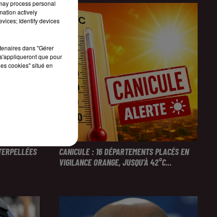
 may process personal
mation actively
vices; Identify devices
rtenaires dans "Gérer
s'appliqueront que pour
les cookies" situé en
NTERPELLÉES
CANICULE : 16 DÉPARTEMENTS PLACÉS EN
VIGILANCE ORANGE, JUSQU'À 42°C...