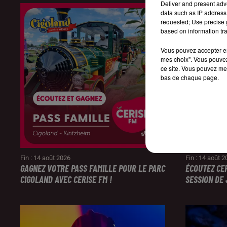
Deliver and present adv
data such as IP address 
requested; Use precise g
based on information tra
Vous pouvez accepter en 
mes choix". Vous pouvez
ce site. Vous pouvez met
bas de chaque page.
Fin : 14 août 2026
Fin : 14 août 
GAGNEZ VOTRE PASS FAMILLE POUR LE PARC
ÉCOUTEZ CE
CIGOLAND AVEC CERISE FM !
SESSION DE 