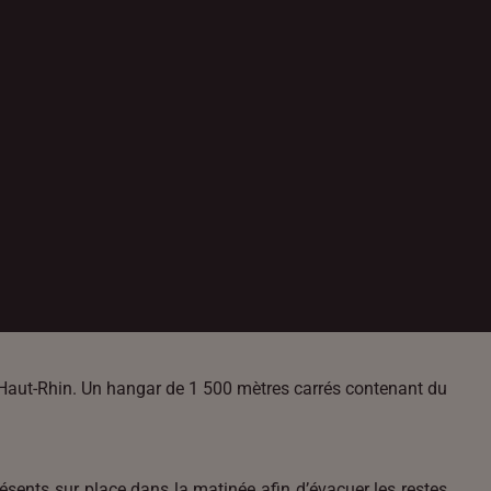
le Haut-Rhin. Un hangar de 1 500 mètres carrés contenant du
résents sur place dans la matinée afin d’évacuer les restes