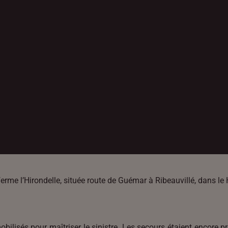
 ferme l’Hirondelle, située route de Guémar à Ribeauvillé, dans 
ilisés pour maîtriser le sinistre. Les secours étaient encore p