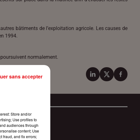
 autres bâtiments de l’exploitation agricole. Les causes de
 en 1994.
se poursuivent normalement.
uer sans accepter
erest: Store and/or
tising; Use profiles to
tand audiences through
personalise content; Use
 fraud, and fix errors;