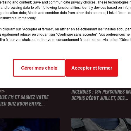
ertising and content; Save and communicate privacy choices. These technologies
and browsing data to offer following functionalities: Identify devices based on infor
eolocation data; Match and combine data from other data sources; Link different de
nsmitted automatically.
cliquant sur "Accepter et fermer", ou affiner en sélectionnant les finalités et/ou pa
 également refuser en cliquant sur "Continuer sans accepter". Vos préférences ne 
tre à jour vos choix, ou retirer votre consentement à tout moment via le lien "Gérer 
Gérer mes choix
Accepter et fermer
INCENDIES : 184 PERSONNES I
2026
RISE FM ET GAGNEZ VOTRE
DEPUIS DÉBUT JUILLET, DES...
JEU QUIZ ROOM ENTRE...