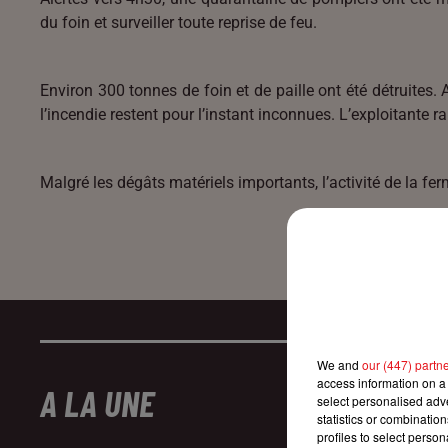
du foin et surveiller toute reprise de feu.
Environ 300 tonnes de foin et de paille ont été détruites.
l’incendie restent pour l’instant inconnues. L’exploitante 
Malgré les dégâts matériels importants, l’activité de la 
We and
our (447) partn
access information on a 
A LA UNE
select personalised ad
statistics or combinatio
profiles to select person