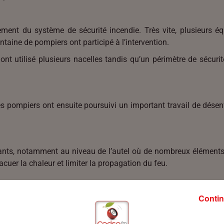
ment du système de sécurité incendie. Très vite, plusieurs é
antaine de pompiers ont participé à l’intervention.
nt utilisé plusieurs nacelles tandis qu’un périmètre de sécurité
es pompiers ont ensuite poursuivi un important travail de dése
nts, notamment au niveau de l’autel où de nombreux éléments en
acuer la chaleur et limiter la propagation du feu.
Contin
 l’église venait récemment de célébrer le centenaire de sa reco