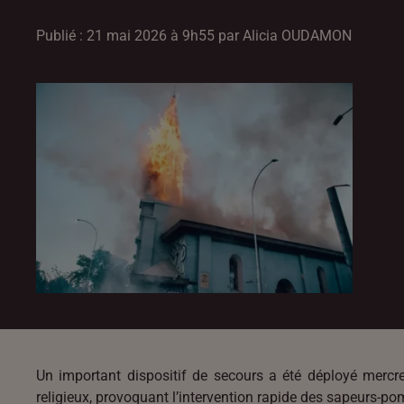
Publié : 21 mai 2026 à 9h55 par Alicia OUDAMON
Un important dispositif de secours a été déployé mercr
religieux, provoquant l’intervention rapide des sapeurs-po