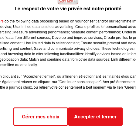
Le respect de votre vie privée est notre priorité
e enquête devra permettre de déterminer les circonstances exactes
ers
do the following data processing based on your consent and/or our legitimate int
device; Use limited data to select advertising; Create profiles for personalised adver
vertising; Measure advertising performance; Measure content performance; Unders
ns of data from different sources; Develop and improve services; Create profiles to 
alised content; Use limited data to select content; Ensure security, prevent and detect
ertising and content; Save and communicate privacy choices. These technologies
and browsing data to offer following functionalities: Identify devices based on infor
eolocation data; Match and combine data from other data sources; Link different de
nsmitted automatically.
cliquant sur "Accepter et fermer", ou affiner en sélectionnant les finalités et/ou pa
 également refuser en cliquant sur "Continuer sans accepter". Vos préférences ne 
tre à jour vos choix, ou retirer votre consentement à tout moment via le lien "Gérer 
Gérer mes choix
Accepter et fermer