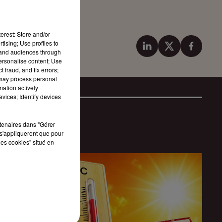
 du sinistre.
erest: Store and/or
tising; Use profiles to
tand audiences through
personalise content; Use
 fraud, and fix errors;
 may process personal
mation actively
vices; Identify devices
rtenaires dans "Gérer
s'appliqueront que pour
les cookies" situé en