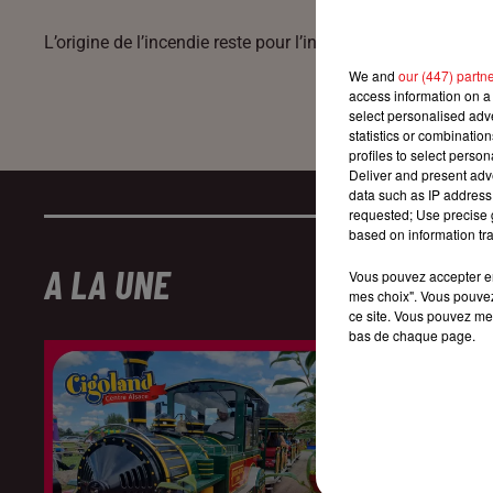
L’origine de l’incendie reste pour l’instant inconnue et un
We and
our (447) partn
access information on a 
select personalised ad
statistics or combinatio
profiles to select person
Deliver and present adv
data such as IP address 
requested; Use precise g
based on information tra
A LA UNE
Vous pouvez accepter en 
mes choix". Vous pouvez
ce site. Vous pouvez met
bas de chaque page.