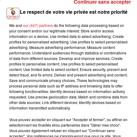
Continuer sans accepter
Le respect de votre vie privée est notre priorité
Payant
We and
our (447) partners
do the following data processing based on
Tarif
TARIF NORMAL : 32,00 € (+frais de
your consent and/or our legitimate interest: Store and/or access
information on a device; Use limited data to select advertising; Create
réservation) CAISSE DU SOIR : 35,00 €
profiles for personalised advertising; Use profiles to select personalised
advertising; Measure advertising performance; Measure content
performance; Understand audiences through statistics or combinations
of data from different sources; Develop and improve services; Create
24 Rue Vauban
Lieu
profiles to personalise content; Use profiles to select personalised
68320
MUNTZENHEIM
content; Use limited data to select content; Ensure security, prevent and
detect fraud, and fix errors; Deliver and present advertising and content;
Save and communicate privacy choices. These technologies may
process personal data such as IP address and browsing data to offer
ESPACE RIED BRUN
following functionalities: Identify devices based on information actively
requested; Use precise geolocation data; Match and combine data from
Organisateur
https://www.espaceriedbrun.fr/divertisse
other data sources; Link different devices; Identify devices based on
day-an-evening-with/
information transmitted automatically.
Vous pouvez accepter en cliquant sur "Accepter et fermer", ou affiner en
sélectionnant les finalités et/ou partenaires dans "Gérer mes choix".
Vous pouvez également refuser en cliquant sur "Continuer sans
accepter". Vos préférences ne s'appliqueront que pour ce site. Vous