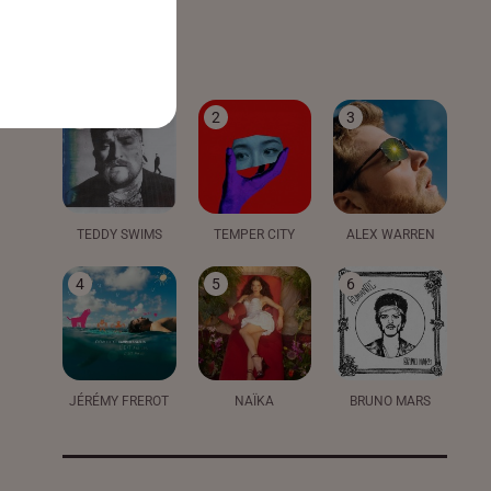
LE TOP
1
2
3
TEDDY SWIMS
TEMPER CITY
ALEX WARREN
4
5
6
JÉRÉMY FREROT
NAÏKA
BRUNO MARS