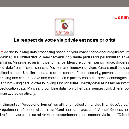
Contin
e c'est notre rubrique bien-être
Le respect de votre vie privée est notre priorité
ers
do the following data processing based on your consent and/or our legitimate int
device; Use limited data to select advertising; Create profiles for personalised adver
vertising; Measure advertising performance; Measure content performance; Unders
ns of data from different sources; Develop and improve services; Create profiles to 
alised content; Use limited data to select content; Ensure security, prevent and detect
ertising and content; Save and communicate privacy choices. These technologies
and browsing data to offer following functionalities: Identify devices based on infor
eolocation data; Match and combine data from other data sources; Link different de
nsmitted automatically.
cliquant sur "Accepter et fermer", ou affiner en sélectionnant les finalités et/ou pa
 également refuser en cliquant sur "Continuer sans accepter". Vos préférences ne 
tre à jour vos choix, ou retirer votre consentement à tout moment via le lien "Gérer 