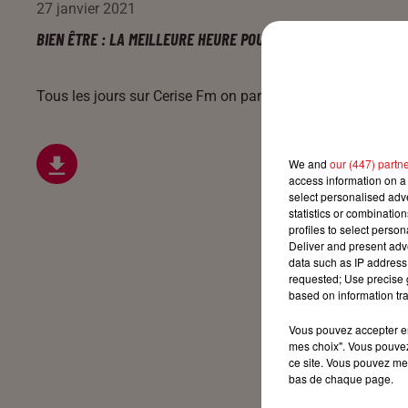
27 janvier 2021
BIEN ÊTRE : LA MEILLEURE HEURE POUR BOIRE SON CAFÉ
Tous les jours sur Cerise Fm on parle mode, santé et détent
We and
our (447) partn
access information on a 
select personalised ad
statistics or combinatio
profiles to select person
Deliver and present adv
data such as IP address 
requested; Use precise g
based on information tra
Vous pouvez accepter en 
mes choix". Vous pouvez
ce site. Vous pouvez met
bas de chaque page.