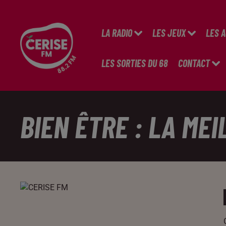
LA RADIO
LES JEUX
LES 
LES SORTIES DU 68
CONTACT
BIEN ÊTRE : LA ME