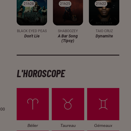
21h28
21h28
21h25
21h25
21h22
21h22
BLACK EYED PEAS
SHABOOZEY
TAIO CRUZ
Don't Lie
A Bar Song
Dynamite
(tipsy)
L'HOROSCOPE
:00
Bélier
Taureau
Gémeaux