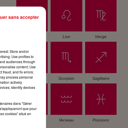
uer sans accepter
Cancer
Lion
Vierge
erest: Store and/or
tising; Use profiles to
tand audiences through
personalise content; Use
 fraud, and fix errors;
 may process personal
Balance
Scorpion
Sagittaire
mation actively
vices; Identify devices
rtenaires dans "Gérer
s'appliqueront que pour
les cookies" situé en
Capricorne
Verseau
Poissons