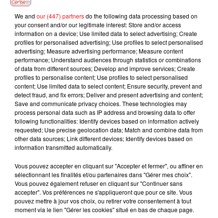
We and
our (447) partners
do the following data processing based on
SANTA
THE WEEKND
JULIEN LIEB FEAT. OTTA
your consent and/or our legitimate interest: Store and/or access
Recommence-Moi
Sacrifice
Dis-Moi Où
information on a device; Use limited data to select advertising; Create
profiles for personalised advertising; Use profiles to select personalised
advertising; Measure advertising performance; Measure content
performance; Understand audiences through statistics or combinations
of data from different sources; Develop and improve services; Create
profiles to personalise content; Use profiles to select personalised
L'HOROSCOPE
content; Use limited data to select content; Ensure security, prevent and
detect fraud, and fix errors; Deliver and present advertising and content;
Save and communicate privacy choices. These technologies may
process personal data such as IP address and browsing data to offer
following functionalities: Identify devices based on information actively
requested; Use precise geolocation data; Match and combine data from
other data sources; Link different devices; Identify devices based on
information transmitted automatically.
Vous pouvez accepter en cliquant sur "Accepter et fermer", ou affiner en
sélectionnant les finalités et/ou partenaires dans "Gérer mes choix".
Bélier
Taureau
Gémeaux
Vous pouvez également refuser en cliquant sur "Continuer sans
accepter". Vos préférences ne s'appliqueront que pour ce site. Vous
pouvez mettre à jour vos choix, ou retirer votre consentement à tout
moment via le lien "Gérer les cookies" situé en bas de chaque page.