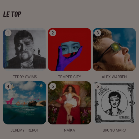
LE TOP
1
2
3
TEDDY SWIMS
TEMPER CITY
ALEX WARREN
4
5
6
JÉRÉMY FREROT
NAÏKA
BRUNO MARS