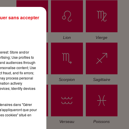
uer sans accepter
Cancer
Lion
Vierge
erest: Store and/or
tising; Use profiles to
tand audiences through
personalise content; Use
 fraud, and fix errors;
 may process personal
Balance
Scorpion
Sagittaire
mation actively
vices; Identify devices
rtenaires dans "Gérer
s'appliqueront que pour
les cookies" situé en
Capricorne
Verseau
Poissons