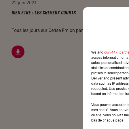
22 juin 2021
BIEN ÊTRE : LES CHEVEUX COURTS
Tous les jours sur Cerise Fm on parle mode, santé et détent
We and
our (447) partn
access information on a 
select personalised ad
statistics or combinatio
profiles to select person
Deliver and present adv
data such as IP address 
requested; Use precise g
based on information tra
Vous pouvez accepter en 
mes choix". Vous pouvez
ce site. Vous pouvez met
bas de chaque page.