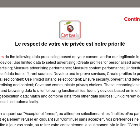
Contin
e c'est notre rubrique bien-être
Le respect de votre vie privée est notre priorité
ers
do the following data processing based on your consent and/or our legitimate int
device; Use limited data to select advertising; Create profiles for personalised adver
vertising; Measure advertising performance; Measure content performance; Unders
ns of data from different sources; Develop and improve services; Create profiles to 
alised content; Use limited data to select content; Ensure security, prevent and detect
ertising and content; Save and communicate privacy choices. These technologies
and browsing data to offer following functionalities: Identify devices based on infor
eolocation data; Match and combine data from other data sources; Link different de
nsmitted automatically.
cliquant sur "Accepter et fermer", ou affiner en sélectionnant les finalités et/ou pa
 également refuser en cliquant sur "Continuer sans accepter". Vos préférences ne 
tre à jour vos choix, ou retirer votre consentement à tout moment via le lien "Gérer 