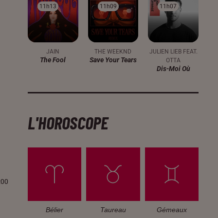
11h13
11h13
11h09
11h09
11h07
11h07
JAIN
THE WEEKND
JULIEN LIEB FEAT.
The Fool
Save Your Tears
OTTA
Dis-Moi Où
L'HOROSCOPE
:00
Bélier
Taureau
Gémeaux