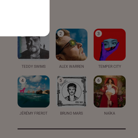
LE TOP
1
2
3
TEDDY SWIMS
ALEX WARREN
TEMPER CITY
4
5
6
JÉRÉMY FREROT
BRUNO MARS
NAÏKA