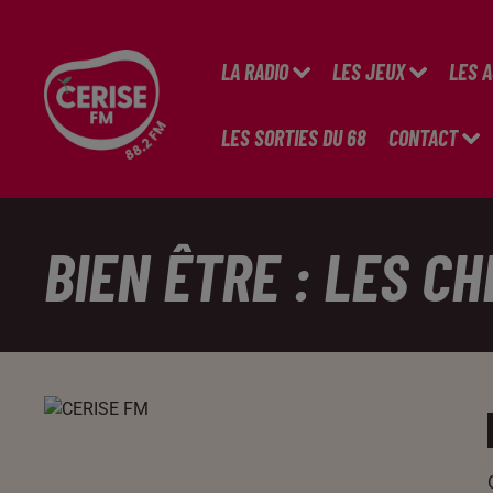
LA RADIO
LES JEUX
LES 
LES SORTIES DU 68
CONTACT
BIEN ÊTRE : LES C