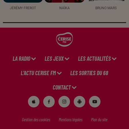
JÉRÉMY FREROT
NAÏKA
BRUNO MARS
LA RADIO
LES JEUX
LES ACTUALITÉS
L'ACTU CERISE FM
LES SORTIES DU 68
CONTACT
Gestion des cookies
Mentions légales
Plan du site