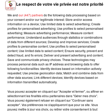
Le respect de votre vie privée est notre priorité
We and
our (447) partners
do the following data processing based on
your consent and/or our legitimate interest: Store and/or access
LOST FREQUENCIES
ALICIA KEYS
OFENBACH &
information on a device; Use limited data to select advertising; Create
Are You With Me
Fallin
STARSAILOR
profiles for personalised advertising; Use profiles to select personalised
Four To The Floor
advertising; Measure advertising performance; Measure content
performance; Understand audiences through statistics or combinations
of data from different sources; Develop and improve services; Create
profiles to personalise content; Use profiles to select personalised
content; Use limited data to select content; Ensure security, prevent and
L'HOROSCOPE
detect fraud, and fix errors; Deliver and present advertising and content;
Save and communicate privacy choices. These technologies may
process personal data such as IP address and browsing data to offer
following functionalities: Identify devices based on information actively
requested; Use precise geolocation data; Match and combine data from
other data sources; Link different devices; Identify devices based on
information transmitted automatically.
Vous pouvez accepter en cliquant sur "Accepter et fermer", ou affiner en
sélectionnant les finalités et/ou partenaires dans "Gérer mes choix".
Vous pouvez également refuser en cliquant sur "Continuer sans
accepter". Vos préférences ne s'appliqueront que pour ce site. Vous
Bélier
Taureau
Gémeaux
pouvez mettre à jour vos choix, ou retirer votre consentement à tout