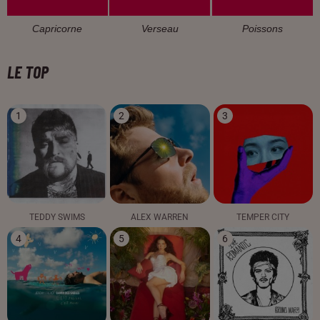
Capricorne
Verseau
Poissons
LE TOP
1
2
3
TEDDY SWIMS
ALEX WARREN
TEMPER CITY
4
5
6