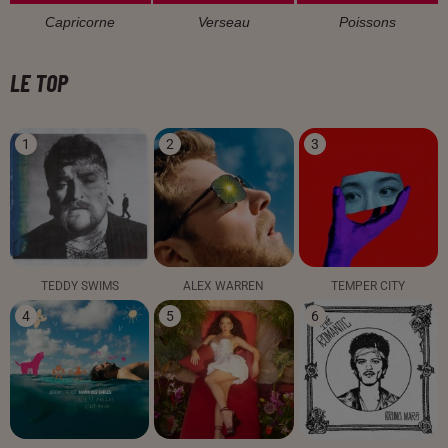
Capricorne
Verseau
Poissons
LE TOP
1
2
3
TEDDY SWIMS
ALEX WARREN
TEMPER CITY
4
5
6