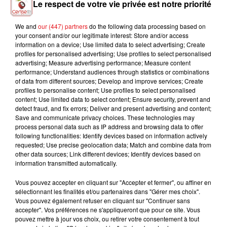
Le respect de votre vie privée est notre priorité
We and
our (447) partners
do the following data processing based on
your consent and/or our legitimate interest: Store and/or access
MAROON 5
BEBE REXHA
TAYLOR SWIFT
information on a device; Use limited data to select advertising; Create
Memories
New Religion
Elizabeth Taylor
profiles for personalised advertising; Use profiles to select personalised
advertising; Measure advertising performance; Measure content
performance; Understand audiences through statistics or combinations
of data from different sources; Develop and improve services; Create
profiles to personalise content; Use profiles to select personalised
content; Use limited data to select content; Ensure security, prevent and
L'HOROSCOPE
detect fraud, and fix errors; Deliver and present advertising and content;
Save and communicate privacy choices. These technologies may
process personal data such as IP address and browsing data to offer
following functionalities: Identify devices based on information actively
requested; Use precise geolocation data; Match and combine data from
other data sources; Link different devices; Identify devices based on
information transmitted automatically.
Vous pouvez accepter en cliquant sur "Accepter et fermer", ou affiner en
sélectionnant les finalités et/ou partenaires dans "Gérer mes choix".
Vous pouvez également refuser en cliquant sur "Continuer sans
Bélier
Taureau
Gémeaux
accepter". Vos préférences ne s'appliqueront que pour ce site. Vous
pouvez mettre à jour vos choix, ou retirer votre consentement à tout