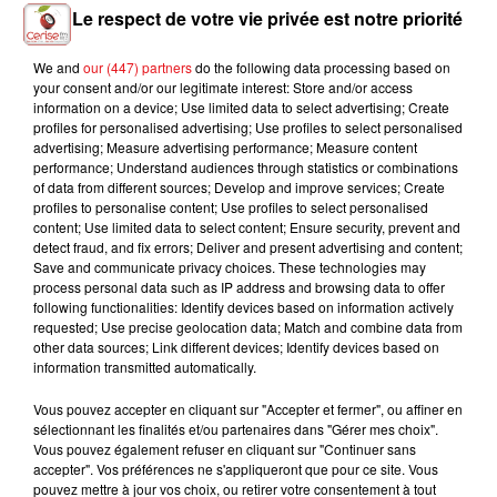
Le respect de votre vie privée est notre priorité
We and
our (447) partners
do the following data processing based on
your consent and/or our legitimate interest: Store and/or access
SHAKIRA FEAT. BURNA
RIHANNA
TEDDY SWIMS
information on a device; Use limited data to select advertising; Create
Te Amo
Mr Know It All
BOY
profiles for personalised advertising; Use profiles to select personalised
Dai Dai
advertising; Measure advertising performance; Measure content
performance; Understand audiences through statistics or combinations
of data from different sources; Develop and improve services; Create
profiles to personalise content; Use profiles to select personalised
content; Use limited data to select content; Ensure security, prevent and
L'HOROSCOPE
detect fraud, and fix errors; Deliver and present advertising and content;
Save and communicate privacy choices. These technologies may
process personal data such as IP address and browsing data to offer
following functionalities: Identify devices based on information actively
requested; Use precise geolocation data; Match and combine data from
other data sources; Link different devices; Identify devices based on
information transmitted automatically.
Vous pouvez accepter en cliquant sur "Accepter et fermer", ou affiner en
sélectionnant les finalités et/ou partenaires dans "Gérer mes choix".
Vous pouvez également refuser en cliquant sur "Continuer sans
accepter". Vos préférences ne s'appliqueront que pour ce site. Vous
Bélier
Taureau
Gémeaux
pouvez mettre à jour vos choix, ou retirer votre consentement à tout