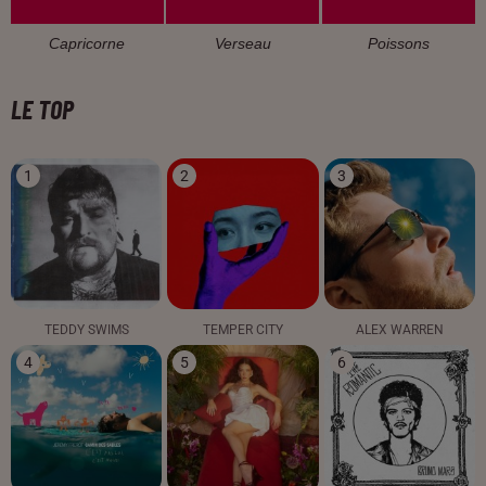
Capricorne
Verseau
Poissons
LE TOP
1
2
3
TEDDY SWIMS
TEMPER CITY
ALEX WARREN
4
5
6