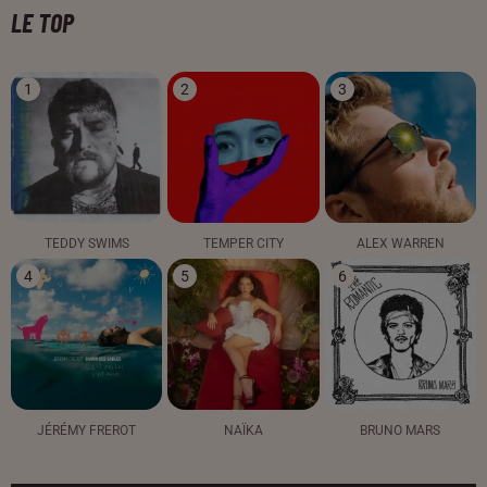
LE TOP
1
2
3
TEDDY SWIMS
TEMPER CITY
ALEX WARREN
4
5
6
JÉRÉMY FREROT
NAÏKA
BRUNO MARS