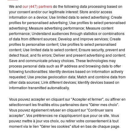
We and
our (447) partners
do the following data processing based on
P!NK
BEBE REXHA
SANTA
your consent and/or our legitimate interest: Store and/or access
F__kin' Perfect
New Religion
Recommence-Moi
information on a device; Use limited data to select advertising; Create
profiles for personalised advertising; Use profiles to select personalised
advertising; Measure advertising performance; Measure content
performance; Understand audiences through statistics or combinations
of data from different sources; Develop and improve services; Create
L'HOROSCOPE
profiles to personalise content; Use profiles to select personalised
content; Use limited data to select content; Ensure security, prevent and
detect fraud, and fix errors; Deliver and present advertising and content;
Save and communicate privacy choices. These technologies may
process personal data such as IP address and browsing data to offer
following functionalities: Identify devices based on information actively
requested; Use precise geolocation data; Match and combine data from
other data sources; Link different devices; Identify devices based on
information transmitted automatically.
Vous pouvez accepter en cliquant sur "Accepter et fermer", ou affiner en
sélectionnant les finalités et/ou partenaires dans "Gérer mes choix".
Bélier
Taureau
Gémeaux
Vous pouvez également refuser en cliquant sur "Continuer sans
accepter". Vos préférences ne s'appliqueront que pour ce site. Vous
pouvez mettre à jour vos choix, ou retirer votre consentement à tout
moment via le lien "Gérer les cookies" situé en bas de chaque page.