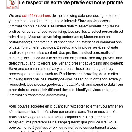
Le respect de votre vie privée est notre priorité
We and
our (447) partners
do the following data processing based on
your consent and/or our legitimate interest: Store and/or access
AMBRE
CLARA LUCIANI
MARGUERITE
information on a device; Use limited data to select advertising; Create
J'me Demande
Nue
Les Filles, Les Meufs
profiles for personalised advertising; Use profiles to select personalised
advertising; Measure advertising performance; Measure content
performance; Understand audiences through statistics or combinations
of data from different sources; Develop and improve services; Create
profiles to personalise content; Use profiles to select personalised
content; Use limited data to select content; Ensure security, prevent and
L'HOROSCOPE
detect fraud, and fix errors; Deliver and present advertising and content;
Save and communicate privacy choices. These technologies may
process personal data such as IP address and browsing data to offer
following functionalities: Identify devices based on information actively
requested; Use precise geolocation data; Match and combine data from
other data sources; Link different devices; Identify devices based on
information transmitted automatically.
Vous pouvez accepter en cliquant sur "Accepter et fermer", ou affiner en
sélectionnant les finalités et/ou partenaires dans "Gérer mes choix".
Vous pouvez également refuser en cliquant sur "Continuer sans
Bélier
Taureau
Gémeaux
accepter". Vos préférences ne s'appliqueront que pour ce site. Vous
pouvez mettre à jour vos choix, ou retirer votre consentement à tout