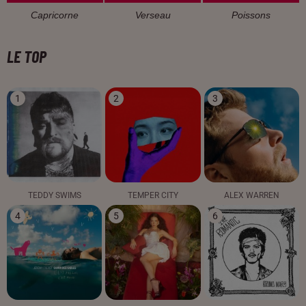
Capricorne
Verseau
Poissons
LE TOP
1
2
3
TEDDY SWIMS
TEMPER CITY
ALEX WARREN
4
5
6