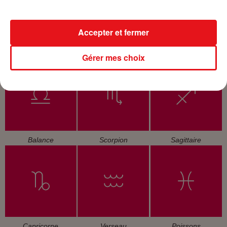
Accepter et fermer
Cancer
Lion
Vierge
Gérer mes choix
Balance
Scorpion
Sagittaire
Capricorne
Verseau
Poissons