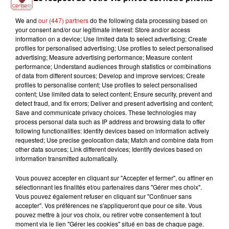
We and
our (447) partners
do the following data processing based on
your consent and/or our legitimate interest: Store and/or access
AKON
HOZIER
JAIN
information on a device; Use limited data to select advertising; Create
Right Now
Too Sweet
Alright
profiles for personalised advertising; Use profiles to select personalised
advertising; Measure advertising performance; Measure content
performance; Understand audiences through statistics or combinations
of data from different sources; Develop and improve services; Create
profiles to personalise content; Use profiles to select personalised
L'HOROSCOPE
content; Use limited data to select content; Ensure security, prevent and
detect fraud, and fix errors; Deliver and present advertising and content;
Save and communicate privacy choices. These technologies may
process personal data such as IP address and browsing data to offer
following functionalities: Identify devices based on information actively
requested; Use precise geolocation data; Match and combine data from
other data sources; Link different devices; Identify devices based on
information transmitted automatically.
Vous pouvez accepter en cliquant sur "Accepter et fermer", ou affiner en
sélectionnant les finalités et/ou partenaires dans "Gérer mes choix".
Vous pouvez également refuser en cliquant sur "Continuer sans
Bélier
Taureau
Gémeaux
accepter". Vos préférences ne s'appliqueront que pour ce site. Vous
pouvez mettre à jour vos choix, ou retirer votre consentement à tout
moment via le lien "Gérer les cookies" situé en bas de chaque page.