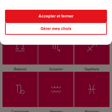
Accepter et fermer
Cancer
Lion
Vierge
Gérer mes choix
Balance
Scorpion
Sagittaire
Capricorne
Verseau
Poissons