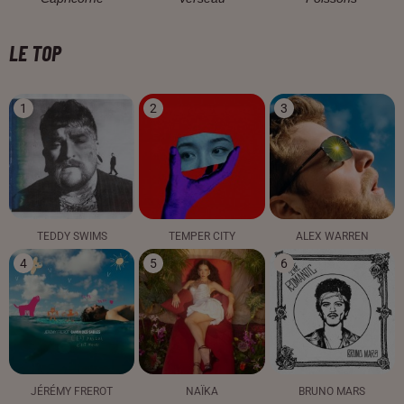
LE TOP
1
2
3
TEDDY SWIMS
TEMPER CITY
ALEX WARREN
4
5
6
JÉRÉMY FREROT
NAÏKA
BRUNO MARS