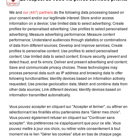
We and
our (447) partners
do the following data processing based on
your consent and/or our legitimate interest: Store and/or access
SEAN PAUL Feat. ZAHO
MYLES SMITH
MIKA
information on a device; Use limited data to select advertising; Create
Hold My Hand (vf)
Nice To Meet You
Love Today
profiles for personalised advertising; Use profiles to select personalised
advertising; Measure advertising performance; Measure content
performance; Understand audiences through statistics or combinations
of data from different sources; Develop and improve services; Create
profiles to personalise content; Use profiles to select personalised
L'HOROSCOPE
content; Use limited data to select content; Ensure security, prevent and
detect fraud, and fix errors; Deliver and present advertising and content;
Save and communicate privacy choices. These technologies may
process personal data such as IP address and browsing data to offer
following functionalities: Identify devices based on information actively
requested; Use precise geolocation data; Match and combine data from
other data sources; Link different devices; Identify devices based on
information transmitted automatically.
Vous pouvez accepter en cliquant sur "Accepter et fermer", ou affiner en
sélectionnant les finalités et/ou partenaires dans "Gérer mes choix".
Vous pouvez également refuser en cliquant sur "Continuer sans
Bélier
Taureau
Gémeaux
accepter". Vos préférences ne s'appliqueront que pour ce site. Vous
pouvez mettre à jour vos choix, ou retirer votre consentement à tout
moment via le lien "Gérer les cookies" situé en bas de chaque page.