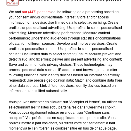
We and
our (447) partners
do the following data processing based on
your consent and/or our legitimate interest: Store and/or access
JAMELIA
BRUNO MARS
JEREMY FREROT
information on a device; Use limited data to select advertising; Create
Superstar
The Lazy Song
Frerot
profiles for personalised advertising; Use profiles to select personalised
advertising; Measure advertising performance; Measure content
performance; Understand audiences through statistics or combinations
of data from different sources; Develop and improve services; Create
profiles to personalise content; Use profiles to select personalised
L'HOROSCOPE
content; Use limited data to select content; Ensure security, prevent and
detect fraud, and fix errors; Deliver and present advertising and content;
Save and communicate privacy choices. These technologies may
process personal data such as IP address and browsing data to offer
following functionalities: Identify devices based on information actively
requested; Use precise geolocation data; Match and combine data from
other data sources; Link different devices; Identify devices based on
information transmitted automatically.
Vous pouvez accepter en cliquant sur "Accepter et fermer", ou affiner en
sélectionnant les finalités et/ou partenaires dans "Gérer mes choix".
Vous pouvez également refuser en cliquant sur "Continuer sans
Bélier
Taureau
Gémeaux
accepter". Vos préférences ne s'appliqueront que pour ce site. Vous
pouvez mettre à jour vos choix, ou retirer votre consentement à tout
moment via le lien "Gérer les cookies" situé en bas de chaque page.