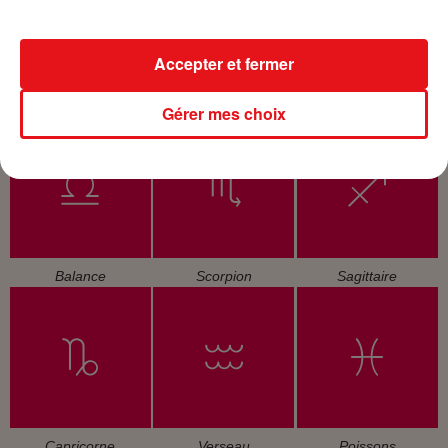
Accepter et fermer
Cancer
Lion
Vierge
Gérer mes choix
Balance
Scorpion
Sagittaire
Capricorne
Verseau
Poissons