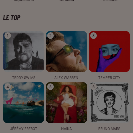
LE TOP
1
2
3
TEDDY SWIMS
ALEX WARREN
TEMPER CITY
4
5
6
JÉRÉMY FREROT
NAÏKA
BRUNO MARS