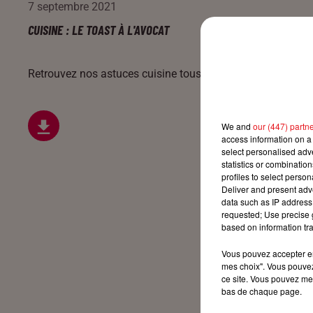
7 septembre 2021
CUISINE : LE TOAST À L'AVOCAT
Retrouvez nos astuces cuisine tous les jours sur Cerise FM
We and
our (447) partn
access information on a 
select personalised ad
statistics or combinatio
profiles to select person
Deliver and present adv
data such as IP address 
requested; Use precise g
based on information tra
Vous pouvez accepter en 
mes choix". Vous pouvez
ce site. Vous pouvez met
bas de chaque page.