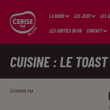
LA RADIO
LES JEUX
LES 
LES SORTIES DU 68
CONTACT
CUISINE : LE TOAST