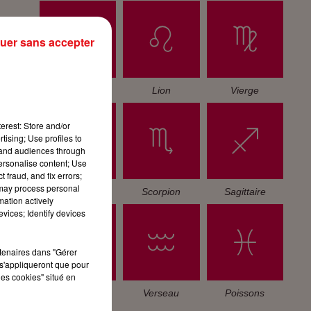
uer sans accepter
Cancer
Lion
Vierge
erest: Store and/or
tising; Use profiles to
tand audiences through
personalise content; Use
 fraud, and fix errors;
 may process personal
Balance
Scorpion
Sagittaire
mation actively
vices; Identify devices
rtenaires dans "Gérer
s'appliqueront que pour
les cookies" situé en
Capricorne
Verseau
Poissons