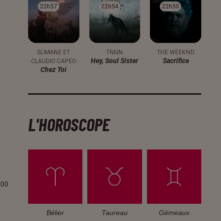
22h57
22h57
22h54
22h54
22h50
22h50
SLIMANE ET
TRAIN
THE WEEKND
Hey, Soul Sister
Sacrifice
CLAUDIO CAPEO
Chez Toi
L'HOROSCOPE
:00
Bélier
Taureau
Gémeaux