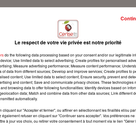
Contin
 !
Le respect de votre vie privée est notre priorité
ers
do the following data processing based on your consent and/or our legitimate int
device; Use limited data to select advertising; Create profiles for personalised adver
vertising; Measure advertising performance; Measure content performance; Unders
ns of data from different sources; Develop and improve services; Create profiles to 
alised content; Use limited data to select content; Ensure security, prevent and detect
ertising and content; Save and communicate privacy choices. These technologies
and browsing data to offer following functionalities: Identify devices based on infor
eolocation data; Match and combine data from other data sources; Link different de
nsmitted automatically.
cliquant sur "Accepter et fermer", ou affiner en sélectionnant les finalités et/ou pa
 également refuser en cliquant sur "Continuer sans accepter". Vos préférences ne 
tre à jour vos choix, ou retirer votre consentement à tout moment via le lien "Gérer 