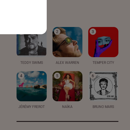
LE TOP
1
2
3
TEDDY SWIMS
ALEX WARREN
TEMPER CITY
4
5
6
JÉRÉMY FREROT
NAÏKA
BRUNO MARS