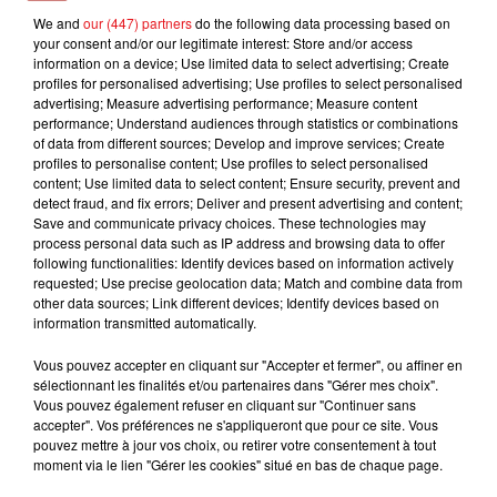
We and
our (447) partners
do the following data processing based on
GWEN STEFANI
OLIVIA RODRIGO
SHAKIRA
your consent and/or our legitimate interest: Store and/or access
The Sweet Escape
Drop Dead
La Tortura
information on a device; Use limited data to select advertising; Create
profiles for personalised advertising; Use profiles to select personalised
advertising; Measure advertising performance; Measure content
performance; Understand audiences through statistics or combinations
of data from different sources; Develop and improve services; Create
L'HOROSCOPE
profiles to personalise content; Use profiles to select personalised
content; Use limited data to select content; Ensure security, prevent and
detect fraud, and fix errors; Deliver and present advertising and content;
Save and communicate privacy choices. These technologies may
process personal data such as IP address and browsing data to offer
following functionalities: Identify devices based on information actively
requested; Use precise geolocation data; Match and combine data from
other data sources; Link different devices; Identify devices based on
information transmitted automatically.
Vous pouvez accepter en cliquant sur "Accepter et fermer", ou affiner en
sélectionnant les finalités et/ou partenaires dans "Gérer mes choix".
Bélier
Taureau
Gémeaux
Vous pouvez également refuser en cliquant sur "Continuer sans
accepter". Vos préférences ne s'appliqueront que pour ce site. Vous
pouvez mettre à jour vos choix, ou retirer votre consentement à tout
moment via le lien "Gérer les cookies" situé en bas de chaque page.