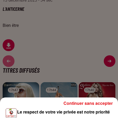
13 décembre 2023 - 54 sec
L’ANTICERNE
Bien être
TITRES DIFFUSÉS
17h47
17h47
17h44
17h44
17h40
17h40
Continuer sans accepter
Le respect de votre vie privée est notre priorité