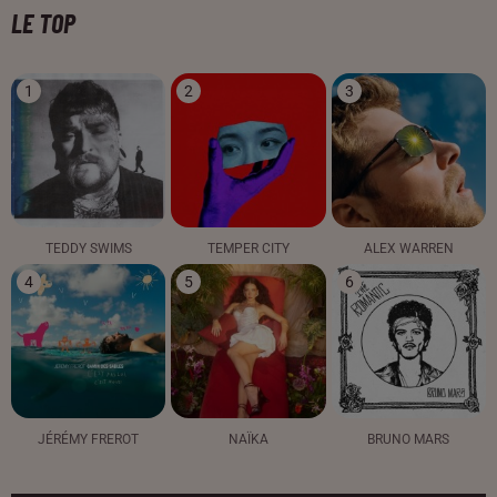
LE TOP
1
2
3
TEDDY SWIMS
TEMPER CITY
ALEX WARREN
4
5
6
JÉRÉMY FREROT
NAÏKA
BRUNO MARS