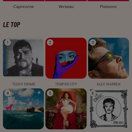
Capricorne
Verseau
Poissons
LE TOP
1
2
3
TEDDY SWIMS
TEMPER CITY
ALEX WARREN
4
5
6