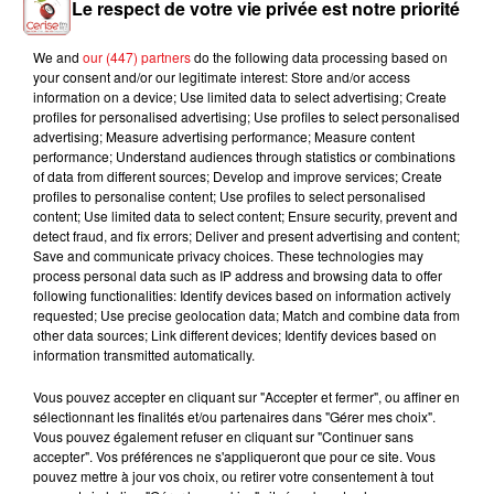
Le respect de votre vie privée est notre priorité
We and
our (447) partners
do the following data processing based on
your consent and/or our legitimate interest: Store and/or access
MARY J. BLIGE
MICHAEL JACKSON
PIERRE GARNIER
information on a device; Use limited data to select advertising; Create
Family Affair
Black Or White
Nous On Sait
profiles for personalised advertising; Use profiles to select personalised
advertising; Measure advertising performance; Measure content
performance; Understand audiences through statistics or combinations
of data from different sources; Develop and improve services; Create
profiles to personalise content; Use profiles to select personalised
content; Use limited data to select content; Ensure security, prevent and
L'HOROSCOPE
detect fraud, and fix errors; Deliver and present advertising and content;
Save and communicate privacy choices. These technologies may
process personal data such as IP address and browsing data to offer
following functionalities: Identify devices based on information actively
requested; Use precise geolocation data; Match and combine data from
other data sources; Link different devices; Identify devices based on
information transmitted automatically.
Vous pouvez accepter en cliquant sur "Accepter et fermer", ou affiner en
sélectionnant les finalités et/ou partenaires dans "Gérer mes choix".
Vous pouvez également refuser en cliquant sur "Continuer sans
Bélier
Taureau
Gémeaux
accepter". Vos préférences ne s'appliqueront que pour ce site. Vous
pouvez mettre à jour vos choix, ou retirer votre consentement à tout