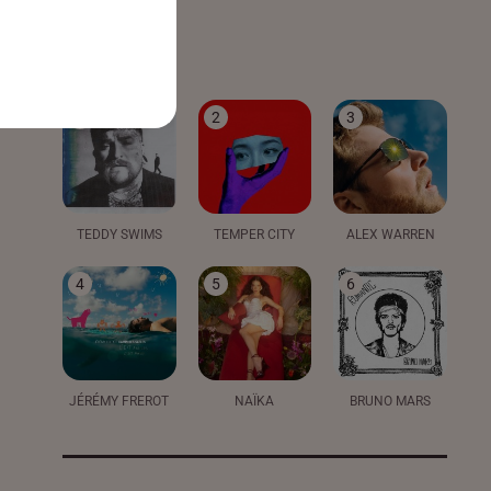
LE TOP
1
2
3
TEDDY SWIMS
TEMPER CITY
ALEX WARREN
4
5
6
JÉRÉMY FREROT
NAÏKA
BRUNO MARS