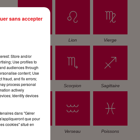
uer sans accepter
Cancer
Lion
Vierge
erest: Store and/or
tising; Use profiles to
tand audiences through
personalise content; Use
 fraud, and fix errors;
 may process personal
Balance
Scorpion
Sagittaire
mation actively
vices; Identify devices
rtenaires dans "Gérer
s'appliqueront que pour
les cookies" situé en
Capricorne
Verseau
Poissons