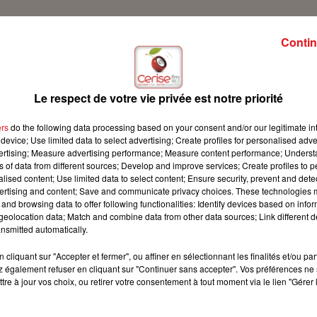
Contin
ur Cerise FM avec son conseil famille !
Le respect de votre vie privée est notre priorité
ers
do the following data processing based on your consent and/or our legitimate int
device; Use limited data to select advertising; Create profiles for personalised adver
vertising; Measure advertising performance; Measure content performance; Unders
ns of data from different sources; Develop and improve services; Create profiles to 
alised content; Use limited data to select content; Ensure security, prevent and detect
ertising and content; Save and communicate privacy choices. These technologies
and browsing data to offer following functionalities: Identify devices based on infor
eolocation data; Match and combine data from other data sources; Link different de
nsmitted automatically.
cliquant sur "Accepter et fermer", ou affiner en sélectionnant les finalités et/ou pa
 également refuser en cliquant sur "Continuer sans accepter". Vos préférences ne 
tre à jour vos choix, ou retirer votre consentement à tout moment via le lien "Gérer 