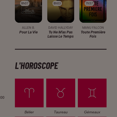
8h07
8h07
8h03
8h03
7h57
7h57
ALLEN B.
DAVID HALLYDAY
MANU FALCON
Pour La Vie
Tu Ne M'as Pas
Toute Première
Laisse Le Temps
Fois
L'HOROSCOPE
:00
Bélier
Taureau
Gémeaux