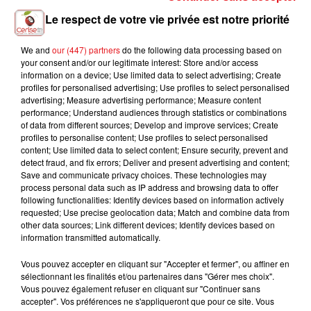
Le respect de votre vie privée est notre priorité
We and
our (447) partners
do the following data processing based on
your consent and/or our legitimate interest: Store and/or access
ROBIN SCHULZ FEAT.
BON ENTENDEUR, EMMA
P!NK
information on a device; Use limited data to select advertising; Create
All Out Of Fight
ALIDA
PETERS
profiles for personalised advertising; Use profiles to select personalised
In Your Eyes
Le Coup D'soleil (feat.
Emma Peters)
advertising; Measure advertising performance; Measure content
performance; Understand audiences through statistics or combinations
of data from different sources; Develop and improve services; Create
profiles to personalise content; Use profiles to select personalised
content; Use limited data to select content; Ensure security, prevent and
detect fraud, and fix errors; Deliver and present advertising and content;
L'HOROSCOPE
Save and communicate privacy choices. These technologies may
process personal data such as IP address and browsing data to offer
following functionalities: Identify devices based on information actively
requested; Use precise geolocation data; Match and combine data from
other data sources; Link different devices; Identify devices based on
information transmitted automatically.
Vous pouvez accepter en cliquant sur "Accepter et fermer", ou affiner en
sélectionnant les finalités et/ou partenaires dans "Gérer mes choix".
Vous pouvez également refuser en cliquant sur "Continuer sans
accepter". Vos préférences ne s'appliqueront que pour ce site. Vous