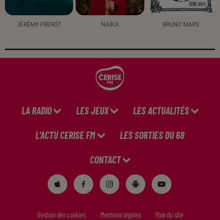
JÉRÉMY FREROT
NAÏKA
BRUNO MARS
LA RADIO
LES JEUX
LES ACTUALITÉS
L'ACTU CERISE FM
LES SORTIES DU 68
CONTACT
Gestion des cookies
Mentions légales
Plan du site