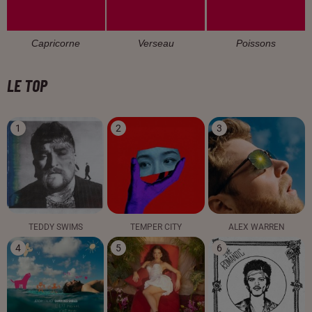
Capricorne
Verseau
Poissons
LE TOP
1
2
3
TEDDY SWIMS
TEMPER CITY
ALEX WARREN
4
5
6