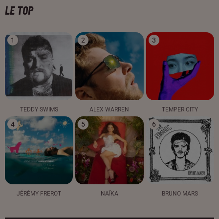
LE TOP
1
2
3
TEDDY SWIMS
ALEX WARREN
TEMPER CITY
4
5
6
JÉRÉMY FREROT
NAÏKA
BRUNO MARS