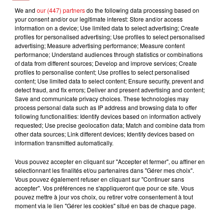
We and
our (447) partners
do the following data processing based on
DISIZ, THEODORA
LENE MARLIN
CHARLOTTE CARDIN
your consent and/or our legitimate interest: Store and/or access
Melodrama
Where I'm Headed
The Way We Touch
information on a device; Use limited data to select advertising; Create
profiles for personalised advertising; Use profiles to select personalised
advertising; Measure advertising performance; Measure content
performance; Understand audiences through statistics or combinations
of data from different sources; Develop and improve services; Create
L'HOROSCOPE
profiles to personalise content; Use profiles to select personalised
content; Use limited data to select content; Ensure security, prevent and
detect fraud, and fix errors; Deliver and present advertising and content;
Save and communicate privacy choices. These technologies may
process personal data such as IP address and browsing data to offer
following functionalities: Identify devices based on information actively
requested; Use precise geolocation data; Match and combine data from
other data sources; Link different devices; Identify devices based on
information transmitted automatically.
Vous pouvez accepter en cliquant sur "Accepter et fermer", ou affiner en
sélectionnant les finalités et/ou partenaires dans "Gérer mes choix".
Bélier
Taureau
Gémeaux
Vous pouvez également refuser en cliquant sur "Continuer sans
accepter". Vos préférences ne s'appliqueront que pour ce site. Vous
pouvez mettre à jour vos choix, ou retirer votre consentement à tout
moment via le lien "Gérer les cookies" situé en bas de chaque page.