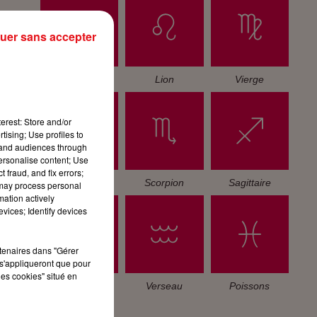
uer sans accepter
Cancer
Lion
Vierge
erest: Store and/or
tising; Use profiles to
tand audiences through
personalise content; Use
 fraud, and fix errors;
Balance
Scorpion
Sagittaire
 may process personal
mation actively
vices; Identify devices
rtenaires dans "Gérer
s'appliqueront que pour
les cookies" situé en
Capricorne
Verseau
Poissons