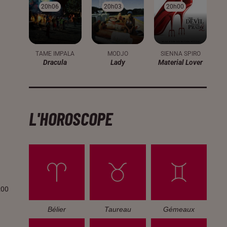
20h06
20h06
20h03
20h03
20h00
20h00
TAME IMPALA
MODJO
SIENNA SPIRO
Dracula
Lady
Material Lover
L'HOROSCOPE
:00
Bélier
Taureau
Gémeaux