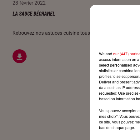
28 février 2022
LA SAUCE BÉCHAMEL
Retrouvez nos astuces cuisine tous les jours sur Cerise FM
We and
our (447) partn
access information on a 
select personalised ad
statistics or combinatio
profiles to select person
Deliver and present adv
data such as IP address 
requested; Use precise g
based on information tra
Vous pouvez accepter en 
mes choix". Vous pouvez
ce site. Vous pouvez met
bas de chaque page.