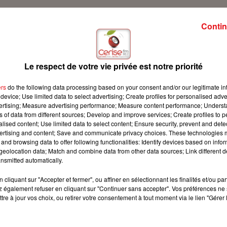
Contin
 !
Le respect de votre vie privée est notre priorité
ers
do the following data processing based on your consent and/or our legitimate int
device; Use limited data to select advertising; Create profiles for personalised adver
vertising; Measure advertising performance; Measure content performance; Unders
ns of data from different sources; Develop and improve services; Create profiles to 
alised content; Use limited data to select content; Ensure security, prevent and detect
ertising and content; Save and communicate privacy choices. These technologies
and browsing data to offer following functionalities: Identify devices based on infor
eolocation data; Match and combine data from other data sources; Link different de
nsmitted automatically.
cliquant sur "Accepter et fermer", ou affiner en sélectionnant les finalités et/ou pa
 également refuser en cliquant sur "Continuer sans accepter". Vos préférences ne 
tre à jour vos choix, ou retirer votre consentement à tout moment via le lien "Gérer 