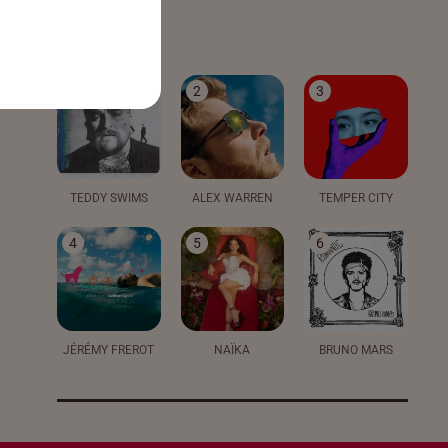
LE TOP
1
2
3
TEDDY SWIMS
ALEX WARREN
TEMPER CITY
4
5
6
JÉRÉMY FREROT
NAÏKA
BRUNO MARS