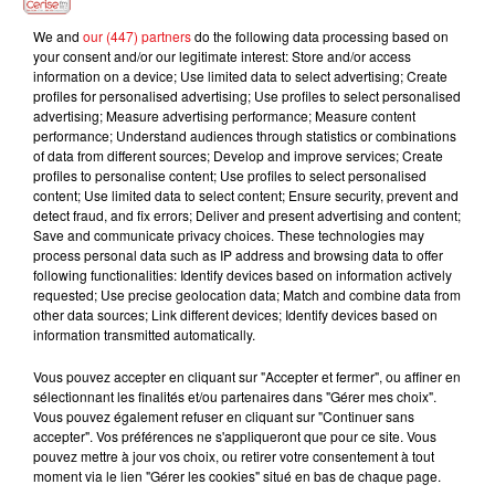
We and
our (447) partners
do the following data processing based on
RIHANNA
SOUND OF LEGEND
AKON
your consent and/or our legitimate interest: Store and/or access
Diamonds
San Francisco
Right Now
information on a device; Use limited data to select advertising; Create
profiles for personalised advertising; Use profiles to select personalised
advertising; Measure advertising performance; Measure content
performance; Understand audiences through statistics or combinations
of data from different sources; Develop and improve services; Create
profiles to personalise content; Use profiles to select personalised
L'HOROSCOPE
content; Use limited data to select content; Ensure security, prevent and
detect fraud, and fix errors; Deliver and present advertising and content;
Save and communicate privacy choices. These technologies may
process personal data such as IP address and browsing data to offer
following functionalities: Identify devices based on information actively
requested; Use precise geolocation data; Match and combine data from
other data sources; Link different devices; Identify devices based on
information transmitted automatically.
Vous pouvez accepter en cliquant sur "Accepter et fermer", ou affiner en
sélectionnant les finalités et/ou partenaires dans "Gérer mes choix".
Bélier
Taureau
Gémeaux
Vous pouvez également refuser en cliquant sur "Continuer sans
accepter". Vos préférences ne s'appliqueront que pour ce site. Vous
pouvez mettre à jour vos choix, ou retirer votre consentement à tout
moment via le lien "Gérer les cookies" situé en bas de chaque page.