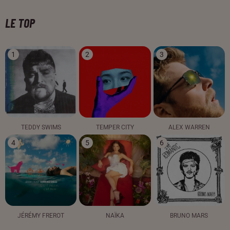
LE TOP
1
2
3
TEDDY SWIMS
TEMPER CITY
ALEX WARREN
4
5
6
JÉRÉMY FREROT
NAÏKA
BRUNO MARS