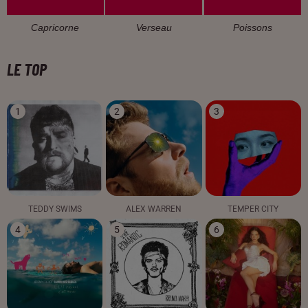
Capricorne
Verseau
Poissons
LE TOP
1
2
3
TEDDY SWIMS
ALEX WARREN
TEMPER CITY
4
5
6