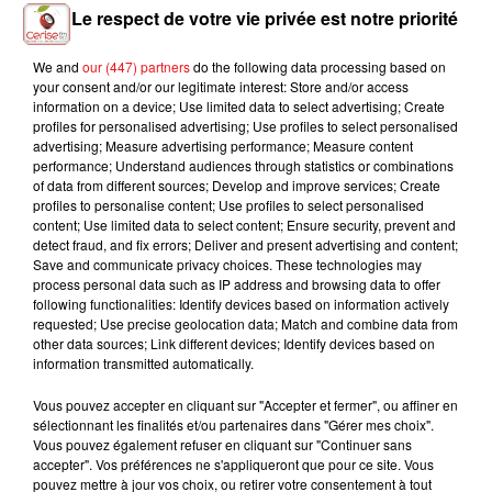
Le respect de votre vie privée est notre priorité
We and
our (447) partners
do the following data processing based on
your consent and/or our legitimate interest: Store and/or access
DAVID GUETTA &
CAMILA CABELLO
STROMAE & POMME
information on a device; Use limited data to select advertising; Create
Havana
Ma Meilleure Ennemie
JENNIFER LOPEZ
profiles for personalised advertising; Use profiles to select personalised
Save Me Tonight
advertising; Measure advertising performance; Measure content
performance; Understand audiences through statistics or combinations
of data from different sources; Develop and improve services; Create
profiles to personalise content; Use profiles to select personalised
content; Use limited data to select content; Ensure security, prevent and
L'HOROSCOPE
detect fraud, and fix errors; Deliver and present advertising and content;
Save and communicate privacy choices. These technologies may
process personal data such as IP address and browsing data to offer
following functionalities: Identify devices based on information actively
requested; Use precise geolocation data; Match and combine data from
other data sources; Link different devices; Identify devices based on
information transmitted automatically.
Vous pouvez accepter en cliquant sur "Accepter et fermer", ou affiner en
sélectionnant les finalités et/ou partenaires dans "Gérer mes choix".
Vous pouvez également refuser en cliquant sur "Continuer sans
accepter". Vos préférences ne s'appliqueront que pour ce site. Vous
Bélier
Taureau
Gémeaux
pouvez mettre à jour vos choix, ou retirer votre consentement à tout