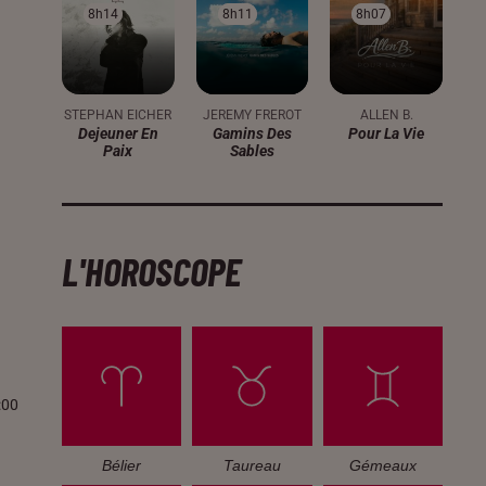
8h14
8h14
8h11
8h11
8h07
8h07
STEPHAN EICHER
JEREMY FREROT
ALLEN B.
Dejeuner En
Gamins Des
Pour La Vie
Paix
Sables
L'HOROSCOPE
:00
Bélier
Taureau
Gémeaux