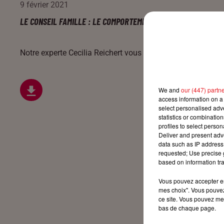
9 février 2021
LE CONSEIL FAMILLE : LE COMPORTEMENT DES ENFANTS
Notre experte Cecilia Reichert vous éclaire tous les jours s
We and
our (447) partn
access information on a 
select personalised ad
statistics or combinatio
profiles to select person
Deliver and present adv
data such as IP address 
requested; Use precise g
based on information tra
Vous pouvez accepter en 
mes choix". Vous pouvez
ce site. Vous pouvez met
bas de chaque page.