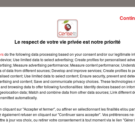
Contin
ur Cerise FM avec son conseil famille !
Le respect de votre vie privée est notre priorité
ers
do the following data processing based on your consent and/or our legitimate int
device; Use limited data to select advertising; Create profiles for personalised adver
vertising; Measure advertising performance; Measure content performance; Unders
ns of data from different sources; Develop and improve services; Create profiles to 
alised content; Use limited data to select content; Ensure security, prevent and detect
ertising and content; Save and communicate privacy choices. These technologies
and browsing data to offer following functionalities: Identify devices based on infor
eolocation data; Match and combine data from other data sources; Link different de
nsmitted automatically.
cliquant sur "Accepter et fermer", ou affiner en sélectionnant les finalités et/ou pa
 également refuser en cliquant sur "Continuer sans accepter". Vos préférences ne 
tre à jour vos choix, ou retirer votre consentement à tout moment via le lien "Gérer 