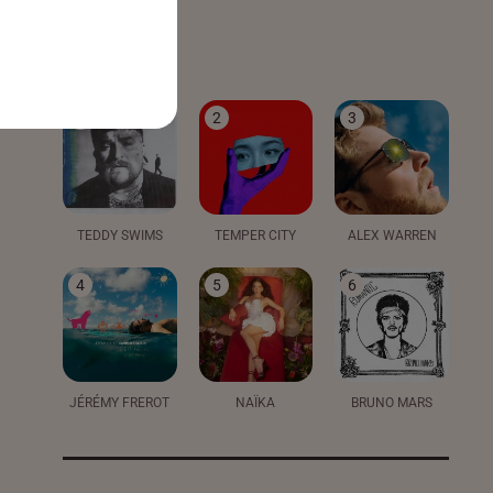
LE TOP
1
2
3
TEDDY SWIMS
TEMPER CITY
ALEX WARREN
4
5
6
JÉRÉMY FREROT
NAÏKA
BRUNO MARS