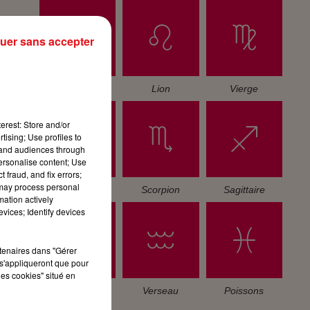
uer sans accepter
Cancer
Lion
Vierge
erest: Store and/or
tising; Use profiles to
tand audiences through
personalise content; Use
 fraud, and fix errors;
 may process personal
Balance
Scorpion
Sagittaire
mation actively
vices; Identify devices
rtenaires dans "Gérer
s'appliqueront que pour
les cookies" situé en
Capricorne
Verseau
Poissons