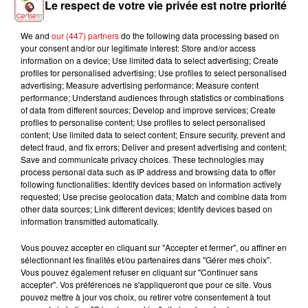
Le respect de votre vie privée est notre priorité
We and
our (447) partners
do the following data processing based on
your consent and/or our legitimate interest: Store and/or access
DISIZ, THEODORA
LENE MARLIN
CHARLOTTE CARDIN
information on a device; Use limited data to select advertising; Create
Melodrama
Where I'm Headed
The Way We Touch
profiles for personalised advertising; Use profiles to select personalised
advertising; Measure advertising performance; Measure content
performance; Understand audiences through statistics or combinations
of data from different sources; Develop and improve services; Create
profiles to personalise content; Use profiles to select personalised
content; Use limited data to select content; Ensure security, prevent and
L'HOROSCOPE
detect fraud, and fix errors; Deliver and present advertising and content;
Save and communicate privacy choices. These technologies may
process personal data such as IP address and browsing data to offer
following functionalities: Identify devices based on information actively
requested; Use precise geolocation data; Match and combine data from
other data sources; Link different devices; Identify devices based on
information transmitted automatically.
Vous pouvez accepter en cliquant sur "Accepter et fermer", ou affiner en
sélectionnant les finalités et/ou partenaires dans "Gérer mes choix".
Vous pouvez également refuser en cliquant sur "Continuer sans
Bélier
Taureau
Gémeaux
accepter". Vos préférences ne s'appliqueront que pour ce site. Vous
pouvez mettre à jour vos choix, ou retirer votre consentement à tout