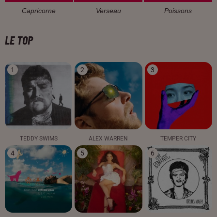
Capricorne
Verseau
Poissons
LE TOP
1
2
3
TEDDY SWIMS
ALEX WARREN
TEMPER CITY
4
5
6