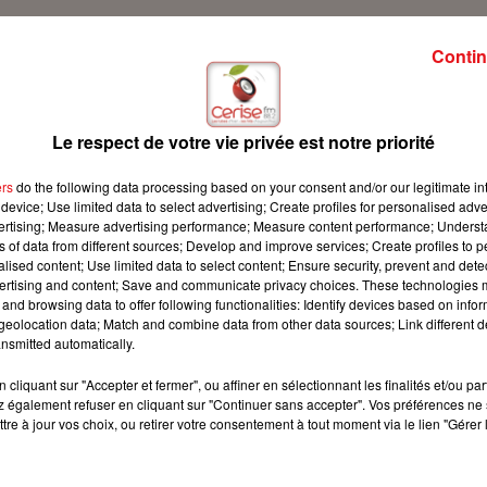
Contin
ur Cerise FM avec son conseil famille !
Le respect de votre vie privée est notre priorité
ers
do the following data processing based on your consent and/or our legitimate int
device; Use limited data to select advertising; Create profiles for personalised adver
vertising; Measure advertising performance; Measure content performance; Unders
ns of data from different sources; Develop and improve services; Create profiles to 
alised content; Use limited data to select content; Ensure security, prevent and detect
ertising and content; Save and communicate privacy choices. These technologies
and browsing data to offer following functionalities: Identify devices based on infor
eolocation data; Match and combine data from other data sources; Link different de
nsmitted automatically.
cliquant sur "Accepter et fermer", ou affiner en sélectionnant les finalités et/ou pa
 également refuser en cliquant sur "Continuer sans accepter". Vos préférences ne 
tre à jour vos choix, ou retirer votre consentement à tout moment via le lien "Gérer 