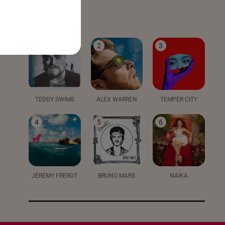
LE TOP
1
2
3
TEDDY SWIMS
ALEX WARREN
TEMPER CITY
4
5
6
JÉRÉMY FREROT
BRUNO MARS
NAÏKA