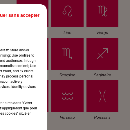
uer sans accepter
Cancer
Lion
Vierge
erest: Store and/or
tising; Use profiles to
tand audiences through
personalise content; Use
 fraud, and fix errors;
Balance
Scorpion
Sagittaire
 may process personal
mation actively
vices; Identify devices
rtenaires dans "Gérer
s'appliqueront que pour
les cookies" situé en
Capricorne
Verseau
Poissons