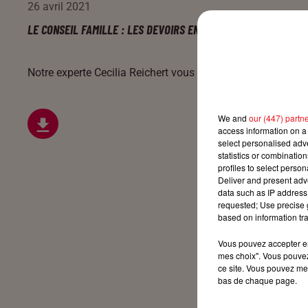
26 avril 2021
LE CONSEIL FAMILLE : LES DEVOIRS EN CONFINEMENT
Notre experte Cecilia Reichert vous éclaire tous les jours s
We and
our (447) partn
access information on a 
select personalised ad
statistics or combinatio
profiles to select person
Deliver and present adv
data such as IP address 
requested; Use precise g
based on information tra
Vous pouvez accepter en 
mes choix". Vous pouvez
ce site. Vous pouvez met
bas de chaque page.