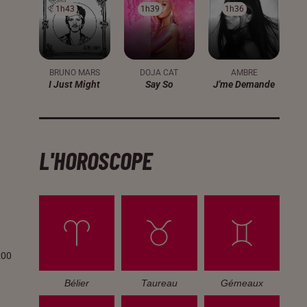
1h43
1h43
1h39
1h39
1h36
1h36
BRUNO MARS
DOJA CAT
AMBRE
I Just Might
Say So
J'me Demande
L'HOROSCOPE
:00
Bélier
Taureau
Gémeaux