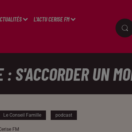
ACTUALITÉS
L'ACTU CERISE FM
E : S'ACCORDER UN M
Le Conseil Famille
podcast
Cerise FM