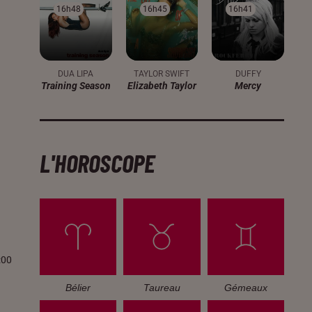
16h48
16h48
16h45
16h45
16h41
16h41
DUA LIPA
TAYLOR SWIFT
DUFFY
Training Season
Elizabeth Taylor
Mercy
L'HOROSCOPE
:00
Bélier
Taureau
Gémeaux