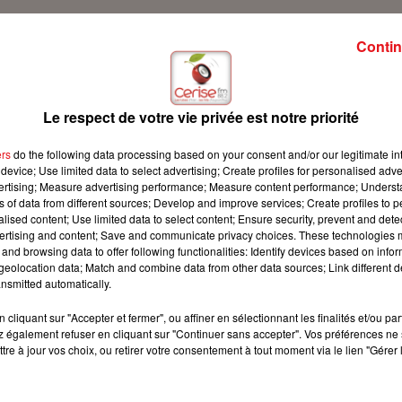
Contin
ur Cerise FM avec son conseil famille !
Le respect de votre vie privée est notre priorité
ers
do the following data processing based on your consent and/or our legitimate int
device; Use limited data to select advertising; Create profiles for personalised adver
vertising; Measure advertising performance; Measure content performance; Unders
ns of data from different sources; Develop and improve services; Create profiles to 
alised content; Use limited data to select content; Ensure security, prevent and detect
ertising and content; Save and communicate privacy choices. These technologies
and browsing data to offer following functionalities: Identify devices based on infor
eolocation data; Match and combine data from other data sources; Link different de
nsmitted automatically.
cliquant sur "Accepter et fermer", ou affiner en sélectionnant les finalités et/ou pa
 également refuser en cliquant sur "Continuer sans accepter". Vos préférences ne 
tre à jour vos choix, ou retirer votre consentement à tout moment via le lien "Gérer 