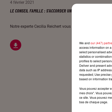
4 février 2021
LE CONSEIL FAMILLE : S'ACCORDER UN MOMENT DE RÉPIT
Notre experte Cecilia Reichert vous éclaire tous les jours s
We and
our (447) partn
access information on a 
select personalised ad
statistics or combinatio
profiles to select person
Deliver and present adv
data such as IP address 
requested; Use precise g
based on information tra
Vous pouvez accepter en 
mes choix". Vous pouvez
ce site. Vous pouvez met
bas de chaque page.