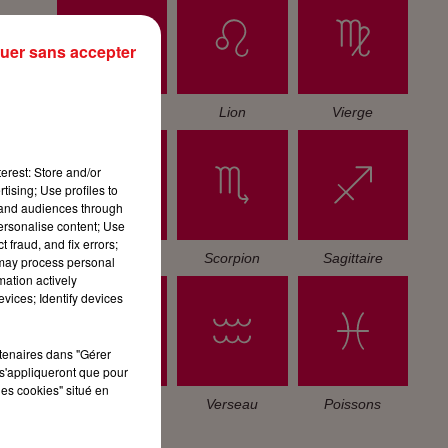
uer sans accepter
Cancer
Lion
Vierge
erest: Store and/or
tising; Use profiles to
tand audiences through
personalise content; Use
 fraud, and fix errors;
Balance
Scorpion
Sagittaire
 may process personal
mation actively
vices; Identify devices
rtenaires dans "Gérer
s'appliqueront que pour
les cookies" situé en
Capricorne
Verseau
Poissons