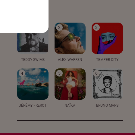
LE TOP
1
2
3
TEDDY SWIMS
ALEX WARREN
TEMPER CITY
4
5
6
JÉRÉMY FREROT
NAÏKA
BRUNO MARS