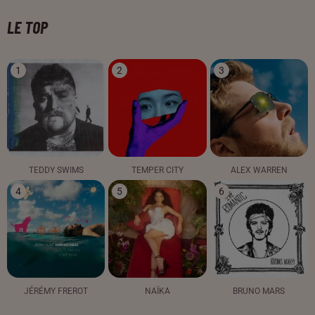
LE TOP
1
2
3
TEDDY SWIMS
TEMPER CITY
ALEX WARREN
4
5
6
JÉRÉMY FREROT
NAÏKA
BRUNO MARS