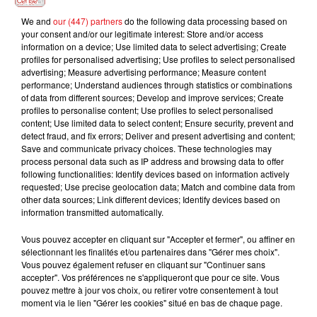
CELINE DION
ANGELE Feat. ROMEO
M POKORA
We and
our (447) partners
do the following data processing based on
Priere Paienne
Quand Même
ELVIS
your consent and/or our legitimate interest: Store and/or access
Tout Oublier
information on a device; Use limited data to select advertising; Create
profiles for personalised advertising; Use profiles to select personalised
advertising; Measure advertising performance; Measure content
performance; Understand audiences through statistics or combinations
of data from different sources; Develop and improve services; Create
L'HOROSCOPE
profiles to personalise content; Use profiles to select personalised
content; Use limited data to select content; Ensure security, prevent and
detect fraud, and fix errors; Deliver and present advertising and content;
Save and communicate privacy choices. These technologies may
process personal data such as IP address and browsing data to offer
following functionalities: Identify devices based on information actively
requested; Use precise geolocation data; Match and combine data from
other data sources; Link different devices; Identify devices based on
information transmitted automatically.
Vous pouvez accepter en cliquant sur "Accepter et fermer", ou affiner en
sélectionnant les finalités et/ou partenaires dans "Gérer mes choix".
Bélier
Taureau
Gémeaux
Vous pouvez également refuser en cliquant sur "Continuer sans
accepter". Vos préférences ne s'appliqueront que pour ce site. Vous
pouvez mettre à jour vos choix, ou retirer votre consentement à tout
moment via le lien "Gérer les cookies" situé en bas de chaque page.