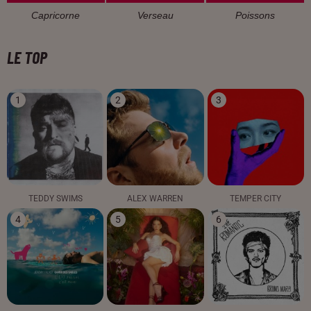
Capricorne
Verseau
Poissons
LE TOP
1
2
3
TEDDY SWIMS
ALEX WARREN
TEMPER CITY
4
5
6