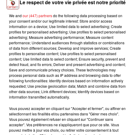
Le respect de votre vie privée est notre priorité
We and
our (447) partners
do the following data processing based on
your consent and/or our legitimate interest: Store and/or access
HARRY STYLES
ALEX WARREN
CRAIG DAVID
information on a device; Use limited data to select advertising; Create
Late Night Talking
Fever Dream
Walking Away
profiles for personalised advertising; Use profiles to select personalised
advertising; Measure advertising performance; Measure content
performance; Understand audiences through statistics or combinations
of data from different sources; Develop and improve services; Create
profiles to personalise content; Use profiles to select personalised
content; Use limited data to select content; Ensure security, prevent and
L'HOROSCOPE
detect fraud, and fix errors; Deliver and present advertising and content;
Save and communicate privacy choices. These technologies may
process personal data such as IP address and browsing data to offer
following functionalities: Identify devices based on information actively
requested; Use precise geolocation data; Match and combine data from
other data sources; Link different devices; Identify devices based on
information transmitted automatically.
Vous pouvez accepter en cliquant sur "Accepter et fermer", ou affiner en
sélectionnant les finalités et/ou partenaires dans "Gérer mes choix".
Vous pouvez également refuser en cliquant sur "Continuer sans
Bélier
Taureau
Gémeaux
accepter". Vos préférences ne s'appliqueront que pour ce site. Vous
pouvez mettre à jour vos choix, ou retirer votre consentement à tout