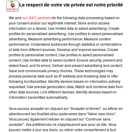
Le respect de votre vie privée est notre priorité
We and
our (447) partners
do the following data processing based on
your consent and/or our legitimate interest: Store and/or access
LOLA YOUNG
CATS ON TREES
L5
information on a device; Use limited data to select advertising; Create
Messy
Sirens Call
Toutes Les Femmes
profiles for personalised advertising; Use profiles to select personalised
De Ta Vie
advertising; Measure advertising performance; Measure content
performance; Understand audiences through statistics or combinations
of data from different sources; Develop and improve services; Create
profiles to personalise content; Use profiles to select personalised
content; Use limited data to select content; Ensure security, prevent and
L'HOROSCOPE
detect fraud, and fix errors; Deliver and present advertising and content;
Save and communicate privacy choices. These technologies may
process personal data such as IP address and browsing data to offer
following functionalities: Identify devices based on information actively
requested; Use precise geolocation data; Match and combine data from
other data sources; Link different devices; Identify devices based on
information transmitted automatically.
Vous pouvez accepter en cliquant sur "Accepter et fermer", ou affiner en
sélectionnant les finalités et/ou partenaires dans "Gérer mes choix".
Vous pouvez également refuser en cliquant sur "Continuer sans
accepter". Vos préférences ne s'appliqueront que pour ce site. Vous
Bélier
Taureau
Gémeaux
pouvez mettre à jour vos choix, ou retirer votre consentement à tout