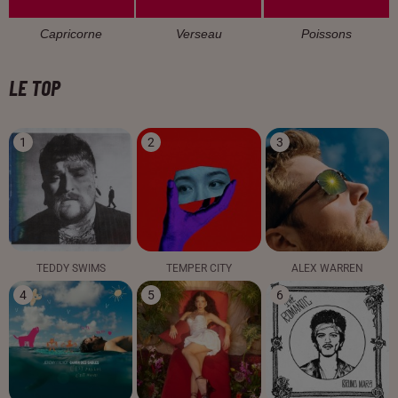
Capricorne
Verseau
Poissons
LE TOP
1
2
3
TEDDY SWIMS
TEMPER CITY
ALEX WARREN
4
5
6