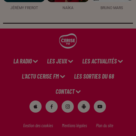
JÉRÉMY FREROT
NAÏKA
BRUNO MARS
LA RADIO
LES JEUX
LES ACTUALITÉS
L'ACTU CERISE FM
LES SORTIES DU 68
CONTACT
Gestion des cookies
Mentions légales
Plan du site