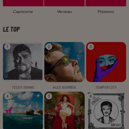
Capricorne
Verseau
Poissons
LE TOP
1
2
3
TEDDY SWIMS
ALEX WARREN
TEMPER CITY
4
5
6