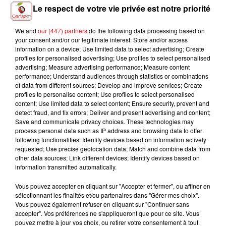
Le respect de votre vie privée est notre priorité
We and
our (447) partners
do the following data processing based on
your consent and/or our legitimate interest: Store and/or access
ZAHO, MC SOLAAR
COLDPLAY X BTS
DAVID GUETTA &
information on a device; Use limited data to select advertising; Create
Comme Caroline
My Universe
JENNIFER LOPEZ
profiles for personalised advertising; Use profiles to select personalised
Save Me Tonight
advertising; Measure advertising performance; Measure content
performance; Understand audiences through statistics or combinations
of data from different sources; Develop and improve services; Create
profiles to personalise content; Use profiles to select personalised
content; Use limited data to select content; Ensure security, prevent and
L'HOROSCOPE
detect fraud, and fix errors; Deliver and present advertising and content;
Save and communicate privacy choices. These technologies may
process personal data such as IP address and browsing data to offer
following functionalities: Identify devices based on information actively
requested; Use precise geolocation data; Match and combine data from
other data sources; Link different devices; Identify devices based on
information transmitted automatically.
Vous pouvez accepter en cliquant sur "Accepter et fermer", ou affiner en
sélectionnant les finalités et/ou partenaires dans "Gérer mes choix".
Vous pouvez également refuser en cliquant sur "Continuer sans
accepter". Vos préférences ne s'appliqueront que pour ce site. Vous
Bélier
Taureau
Gémeaux
pouvez mettre à jour vos choix, ou retirer votre consentement à tout