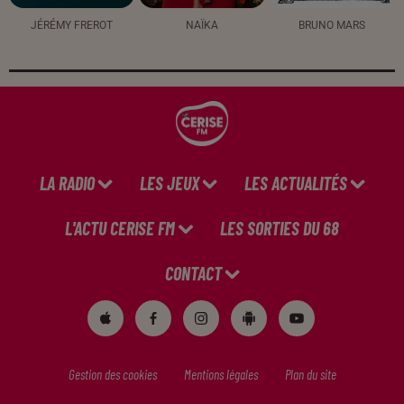
JÉRÉMY FREROT
NAÏKA
BRUNO MARS
LA RADIO
LES JEUX
LES ACTUALITÉS
L'ACTU CERISE FM
LES SORTIES DU 68
CONTACT
Gestion des cookies
Mentions légales
Plan du site