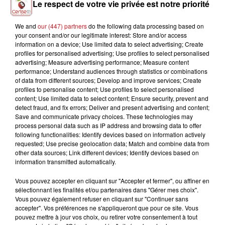
Le respect de votre vie privée est notre priorité
We and
our (447) partners
do the following data processing based on
your consent and/or our legitimate interest: Store and/or access
JAIN
THE WEEKND
JULIEN LIEB FEAT. OTTA
information on a device; Use limited data to select advertising; Create
The Fool
Save Your Tears
Dis-Moi Où
profiles for personalised advertising; Use profiles to select personalised
advertising; Measure advertising performance; Measure content
performance; Understand audiences through statistics or combinations
of data from different sources; Develop and improve services; Create
profiles to personalise content; Use profiles to select personalised
content; Use limited data to select content; Ensure security, prevent and
L'HOROSCOPE
detect fraud, and fix errors; Deliver and present advertising and content;
Save and communicate privacy choices. These technologies may
process personal data such as IP address and browsing data to offer
following functionalities: Identify devices based on information actively
requested; Use precise geolocation data; Match and combine data from
other data sources; Link different devices; Identify devices based on
information transmitted automatically.
Vous pouvez accepter en cliquant sur "Accepter et fermer", ou affiner en
sélectionnant les finalités et/ou partenaires dans "Gérer mes choix".
Vous pouvez également refuser en cliquant sur "Continuer sans
Bélier
Taureau
Gémeaux
accepter". Vos préférences ne s'appliqueront que pour ce site. Vous
pouvez mettre à jour vos choix, ou retirer votre consentement à tout