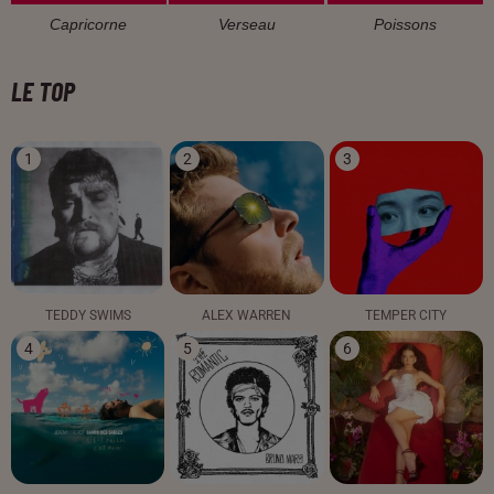
Capricorne
Verseau
Poissons
LE TOP
1
2
3
TEDDY SWIMS
ALEX WARREN
TEMPER CITY
4
5
6