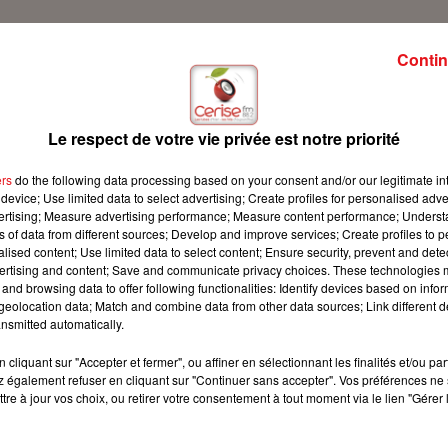
Contin
s sur Cerise FM pour le sexe et vous !
Le respect de votre vie privée est notre priorité
ers
do the following data processing based on your consent and/or our legitimate int
device; Use limited data to select advertising; Create profiles for personalised adver
vertising; Measure advertising performance; Measure content performance; Unders
ns of data from different sources; Develop and improve services; Create profiles to 
alised content; Use limited data to select content; Ensure security, prevent and detect
ertising and content; Save and communicate privacy choices. These technologies
and browsing data to offer following functionalities: Identify devices based on infor
eolocation data; Match and combine data from other data sources; Link different de
nsmitted automatically.
cliquant sur "Accepter et fermer", ou affiner en sélectionnant les finalités et/ou pa
 également refuser en cliquant sur "Continuer sans accepter". Vos préférences ne 
tre à jour vos choix, ou retirer votre consentement à tout moment via le lien "Gérer 