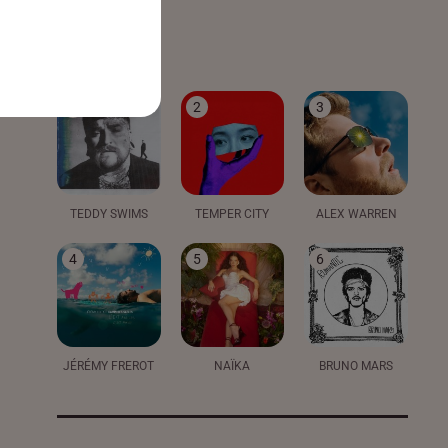
LE TOP
1
2
3
TEDDY SWIMS
TEMPER CITY
ALEX WARREN
4
5
6
JÉRÉMY FREROT
NAÏKA
BRUNO MARS