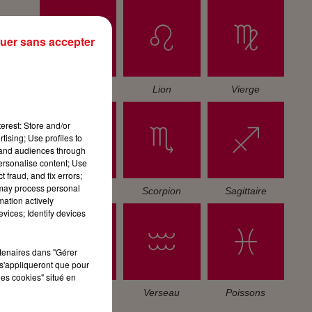
uer sans accepter
Cancer
Lion
Vierge
erest: Store and/or
tising; Use profiles to
tand audiences through
personalise content; Use
 fraud, and fix errors;
 may process personal
Balance
Scorpion
Sagittaire
mation actively
vices; Identify devices
rtenaires dans "Gérer
s'appliqueront que pour
les cookies" situé en
Capricorne
Verseau
Poissons