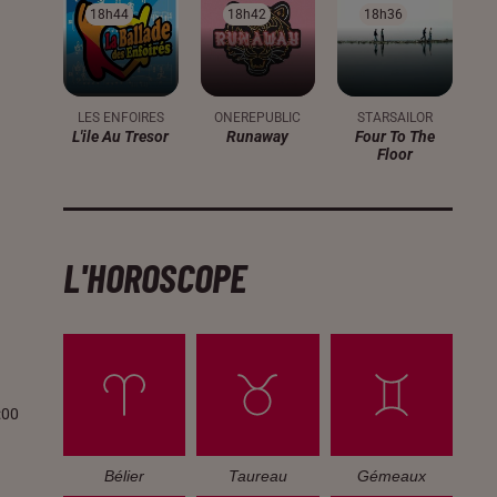
18h44
18h44
18h42
18h42
18h36
18h36
LES ENFOIRES
ONEREPUBLIC
STARSAILOR
L'ile Au Tresor
Runaway
Four To The
Floor
L'HOROSCOPE
:00
Bélier
Taureau
Gémeaux