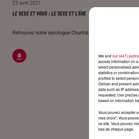
23 avril 2021
LE SEXE ET VOUS : LE SEXE ET L'ÂGE
Retrouvez notre sexologue Chantal Higy Lang tous les jour
We and
our (447) partn
access information on a 
select personalised ad
statistics or combinatio
profiles to select person
Deliver and present adv
data such as IP address 
requested; Use precise g
based on information tra
Vous pouvez accepter en 
mes choix". Vous pouvez
ce site. Vous pouvez met
bas de chaque page.