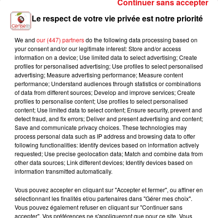
Continuer sans accepter
11h10
11h10
11h07
11h07
11h03
11h03
Le respect de votre vie privée est notre priorité
We and
our (447) partners
do the following data processing based on
your consent and/or our legitimate interest: Store and/or access
information on a device; Use limited data to select advertising; Create
profiles for personalised advertising; Use profiles to select personalised
JESSIE J. FEAT. B.O.B
TIPHANIE DOUCET
BLACK EYED PEAS
advertising; Measure advertising performance; Measure content
Price Tag
Better Place
Where Is The Love?
performance; Understand audiences through statistics or combinations
of data from different sources; Develop and improve services; Create
profiles to personalise content; Use profiles to select personalised
content; Use limited data to select content; Ensure security, prevent and
detect fraud, and fix errors; Deliver and present advertising and content;
L'HOROSCOPE
Save and communicate privacy choices. These technologies may
process personal data such as IP address and browsing data to offer
following functionalities: Identify devices based on information actively
requested; Use precise geolocation data; Match and combine data from
other data sources; Link different devices; Identify devices based on
information transmitted automatically.
Vous pouvez accepter en cliquant sur "Accepter et fermer", ou affiner en
sélectionnant les finalités et/ou partenaires dans "Gérer mes choix".
Vous pouvez également refuser en cliquant sur "Continuer sans
accepter". Vos préférences ne s'appliqueront que pour ce site. Vous