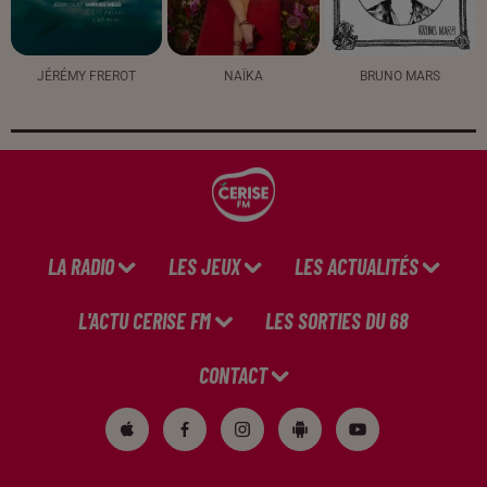
JÉRÉMY FREROT
NAÏKA
BRUNO MARS
LA RADIO
LES JEUX
LES ACTUALITÉS
L'ACTU CERISE FM
LES SORTIES DU 68
CONTACT