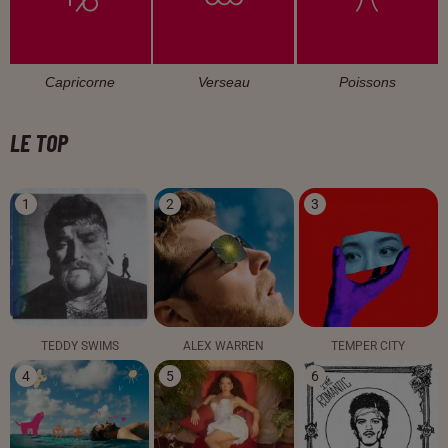
Capricorne
Verseau
Poissons
LE TOP
1
2
3
TEDDY SWIMS
ALEX WARREN
TEMPER CITY
4
5
6