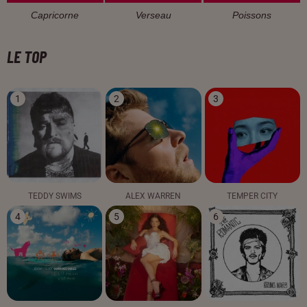
Capricorne
Verseau
Poissons
LE TOP
1
2
3
TEDDY SWIMS
ALEX WARREN
TEMPER CITY
4
5
6