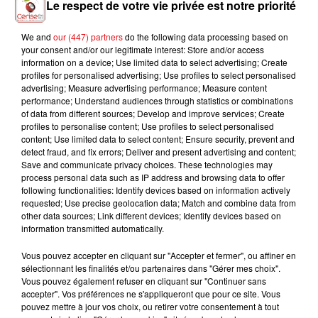
Le respect de votre vie privée est notre priorité
We and
our (447) partners
do the following data processing based on
your consent and/or our legitimate interest: Store and/or access
SHABOOZEY
ANGELE
ADEN FOYER
information on a device; Use limited data to select advertising; Create
A Bar Song (tipsy)
Dis-Le
The Ballet Girl
profiles for personalised advertising; Use profiles to select personalised
advertising; Measure advertising performance; Measure content
performance; Understand audiences through statistics or combinations
of data from different sources; Develop and improve services; Create
profiles to personalise content; Use profiles to select personalised
content; Use limited data to select content; Ensure security, prevent and
L'HOROSCOPE
detect fraud, and fix errors; Deliver and present advertising and content;
Save and communicate privacy choices. These technologies may
process personal data such as IP address and browsing data to offer
following functionalities: Identify devices based on information actively
requested; Use precise geolocation data; Match and combine data from
other data sources; Link different devices; Identify devices based on
information transmitted automatically.
Vous pouvez accepter en cliquant sur "Accepter et fermer", ou affiner en
sélectionnant les finalités et/ou partenaires dans "Gérer mes choix".
Vous pouvez également refuser en cliquant sur "Continuer sans
Bélier
Taureau
Gémeaux
accepter". Vos préférences ne s'appliqueront que pour ce site. Vous
pouvez mettre à jour vos choix, ou retirer votre consentement à tout