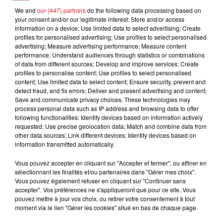
We and
our (447) partners
do the following data processing based on
FLO DELAVEGA
JEREMY FREROT
GERALD DE PALMAS
your consent and/or our legitimate interest: Store and/or access
Printemps Eternel
Frerot
Elle Habite Ici
information on a device; Use limited data to select advertising; Create
profiles for personalised advertising; Use profiles to select personalised
advertising; Measure advertising performance; Measure content
performance; Understand audiences through statistics or combinations
of data from different sources; Develop and improve services; Create
L'HOROSCOPE
profiles to personalise content; Use profiles to select personalised
content; Use limited data to select content; Ensure security, prevent and
detect fraud, and fix errors; Deliver and present advertising and content;
Save and communicate privacy choices. These technologies may
process personal data such as IP address and browsing data to offer
following functionalities: Identify devices based on information actively
requested; Use precise geolocation data; Match and combine data from
other data sources; Link different devices; Identify devices based on
information transmitted automatically.
Vous pouvez accepter en cliquant sur "Accepter et fermer", ou affiner en
sélectionnant les finalités et/ou partenaires dans "Gérer mes choix".
Bélier
Taureau
Gémeaux
Vous pouvez également refuser en cliquant sur "Continuer sans
accepter". Vos préférences ne s'appliqueront que pour ce site. Vous
pouvez mettre à jour vos choix, ou retirer votre consentement à tout
moment via le lien "Gérer les cookies" situé en bas de chaque page.