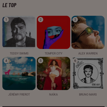
LE TOP
1
2
3
TEDDY SWIMS
TEMPER CITY
ALEX WARREN
4
5
6
JÉRÉMY FREROT
NAÏKA
BRUNO MARS