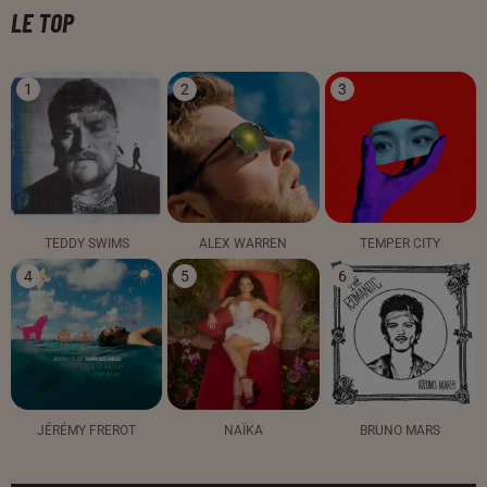
LE TOP
1
2
3
TEDDY SWIMS
ALEX WARREN
TEMPER CITY
4
5
6
JÉRÉMY FREROT
NAÏKA
BRUNO MARS