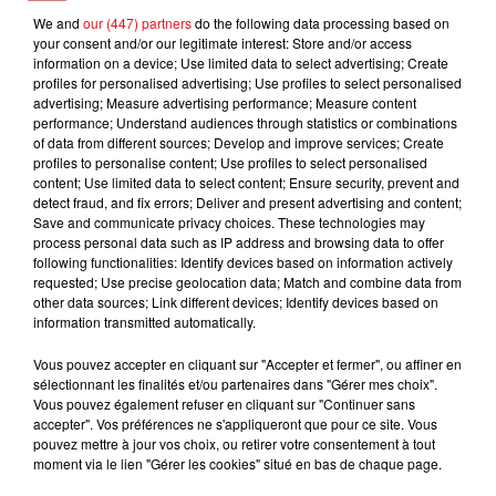
We and
our (447) partners
do the following data processing based on
JEREMY FREROT
LADY GAGA
TEDDY SWIMS
your consent and/or our legitimate interest: Store and/or access
Frerot
Bad Romance
The Door
information on a device; Use limited data to select advertising; Create
profiles for personalised advertising; Use profiles to select personalised
advertising; Measure advertising performance; Measure content
performance; Understand audiences through statistics or combinations
of data from different sources; Develop and improve services; Create
L'HOROSCOPE
profiles to personalise content; Use profiles to select personalised
content; Use limited data to select content; Ensure security, prevent and
detect fraud, and fix errors; Deliver and present advertising and content;
Save and communicate privacy choices. These technologies may
process personal data such as IP address and browsing data to offer
following functionalities: Identify devices based on information actively
requested; Use precise geolocation data; Match and combine data from
other data sources; Link different devices; Identify devices based on
information transmitted automatically.
Vous pouvez accepter en cliquant sur "Accepter et fermer", ou affiner en
sélectionnant les finalités et/ou partenaires dans "Gérer mes choix".
Bélier
Taureau
Gémeaux
Vous pouvez également refuser en cliquant sur "Continuer sans
accepter". Vos préférences ne s'appliqueront que pour ce site. Vous
pouvez mettre à jour vos choix, ou retirer votre consentement à tout
moment via le lien "Gérer les cookies" situé en bas de chaque page.