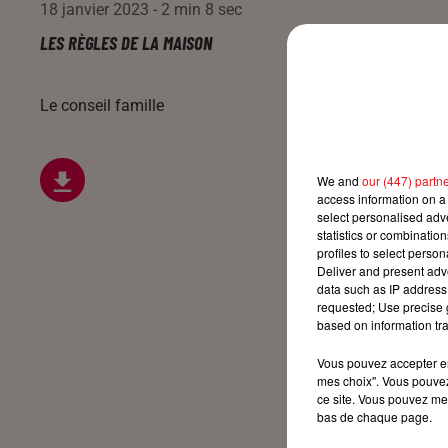
18 janvier 2023 - 2 min 8 sec
LES RÈGLES DE LA MAISON
Le conseil famille
We and
our (447) partn
access information on a 
select personalised ad
statistics or combinatio
profiles to select person
Deliver and present adv
data such as IP address 
requested; Use precise g
based on information tra
Vous pouvez accepter en 
mes choix". Vous pouvez
ce site. Vous pouvez met
bas de chaque page.