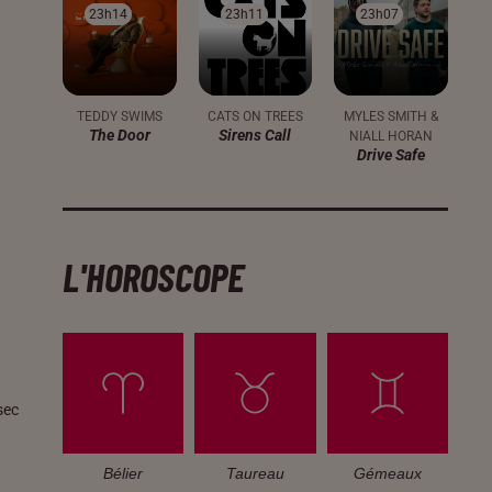
23h14
23h14
23h11
23h11
23h07
23h07
TEDDY SWIMS
CATS ON TREES
MYLES SMITH &
The Door
Sirens Call
NIALL HORAN
Drive Safe
L'HOROSCOPE
sec
Bélier
Taureau
Gémeaux