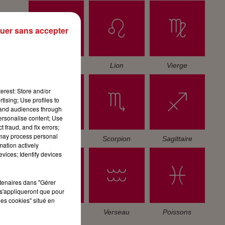
uer sans accepter
Cancer
Lion
Vierge
erest: Store and/or
tising; Use profiles to
tand audiences through
personalise content; Use
 fraud, and fix errors;
 may process personal
Balance
Scorpion
Sagittaire
mation actively
vices; Identify devices
rtenaires dans "Gérer
s'appliqueront que pour
les cookies" situé en
Capricorne
Verseau
Poissons