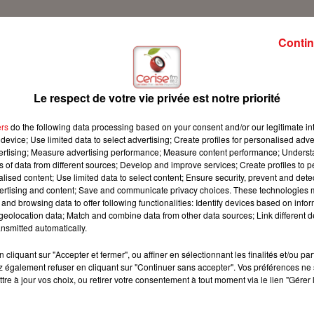
Contin
Le respect de votre vie privée est notre priorité
ers
do the following data processing based on your consent and/or our legitimate int
device; Use limited data to select advertising; Create profiles for personalised adver
vertising; Measure advertising performance; Measure content performance; Unders
ns of data from different sources; Develop and improve services; Create profiles to 
alised content; Use limited data to select content; Ensure security, prevent and detect
ertising and content; Save and communicate privacy choices. These technologies
and browsing data to offer following functionalities: Identify devices based on infor
eolocation data; Match and combine data from other data sources; Link different de
nsmitted automatically.
cliquant sur "Accepter et fermer", ou affiner en sélectionnant les finalités et/ou pa
 également refuser en cliquant sur "Continuer sans accepter". Vos préférences ne 
tre à jour vos choix, ou retirer votre consentement à tout moment via le lien "Gérer 