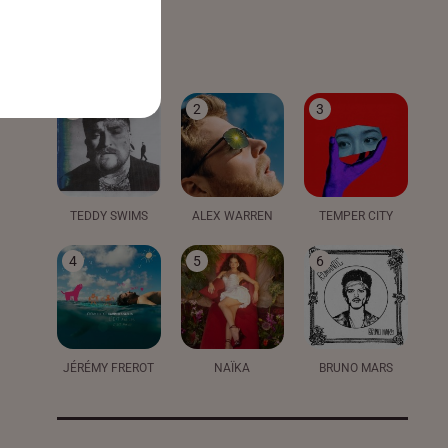
LE TOP
1
2
3
TEDDY SWIMS
ALEX WARREN
TEMPER CITY
4
5
6
JÉRÉMY FREROT
NAÏKA
BRUNO MARS