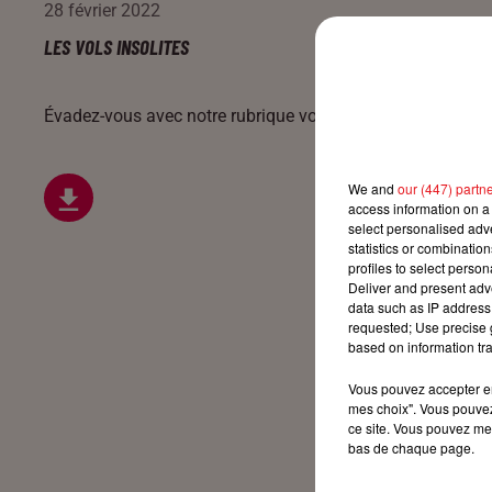
28 février 2022
LES VOLS INSOLITES
Évadez-vous avec notre rubrique voyage tous les jours sur
We and
our (447) partn
access information on a 
select personalised ad
statistics or combinatio
profiles to select person
Deliver and present adv
data such as IP address 
requested; Use precise g
based on information tra
Vous pouvez accepter en 
mes choix". Vous pouvez
ce site. Vous pouvez met
bas de chaque page.