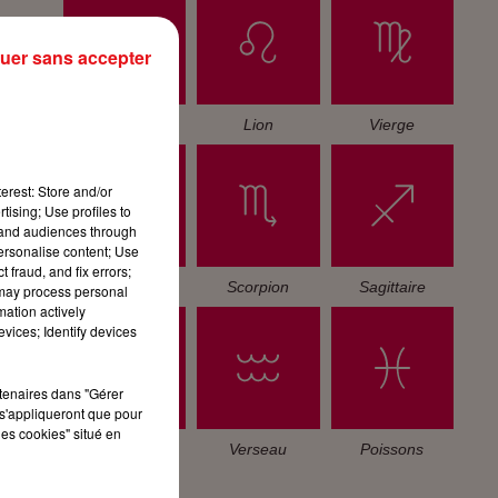
uer sans accepter
Cancer
Lion
Vierge
erest: Store and/or
tising; Use profiles to
tand audiences through
personalise content; Use
 fraud, and fix errors;
Balance
Scorpion
Sagittaire
 may process personal
mation actively
vices; Identify devices
rtenaires dans "Gérer
s'appliqueront que pour
les cookies" situé en
Capricorne
Verseau
Poissons