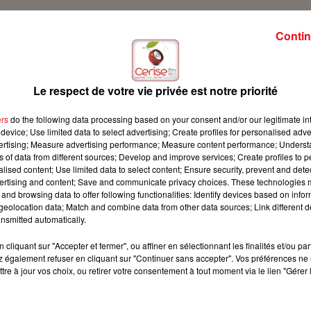
Contin
 Cerise FM !
Le respect de votre vie privée est notre priorité
ers
do the following data processing based on your consent and/or our legitimate int
device; Use limited data to select advertising; Create profiles for personalised adver
vertising; Measure advertising performance; Measure content performance; Unders
ns of data from different sources; Develop and improve services; Create profiles to 
alised content; Use limited data to select content; Ensure security, prevent and detect
ertising and content; Save and communicate privacy choices. These technologies
and browsing data to offer following functionalities: Identify devices based on infor
eolocation data; Match and combine data from other data sources; Link different de
nsmitted automatically.
cliquant sur "Accepter et fermer", ou affiner en sélectionnant les finalités et/ou pa
 également refuser en cliquant sur "Continuer sans accepter". Vos préférences ne 
tre à jour vos choix, ou retirer votre consentement à tout moment via le lien "Gérer 