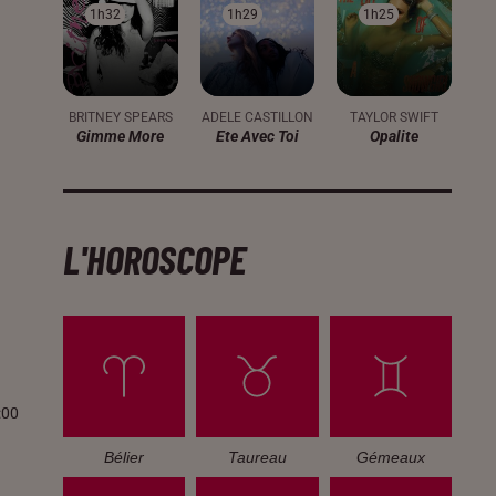
1h32
1h32
1h29
1h29
1h25
1h25
BRITNEY SPEARS
ADELE CASTILLON
TAYLOR SWIFT
Gimme More
Ete Avec Toi
Opalite
L'HOROSCOPE
:00
Bélier
Taureau
Gémeaux