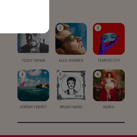
LE TOP
1
2
3
TEDDY SWIMS
ALEX WARREN
TEMPER CITY
4
5
6
JÉRÉMY FREROT
BRUNO MARS
NAÏKA