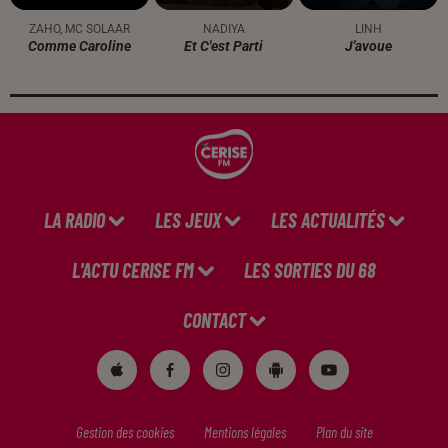
ZAHO, MC SOLAAR
NADIYA
LINH
Comme Caroline
Et C'est Parti
J'avoue
LA RADIO
LES JEUX
LES ACTUALITÉS
L'ACTU CERISE FM
LES SORTIES DU 68
CONTACT
Gestion des cookies
Mentions légales
Plan du site