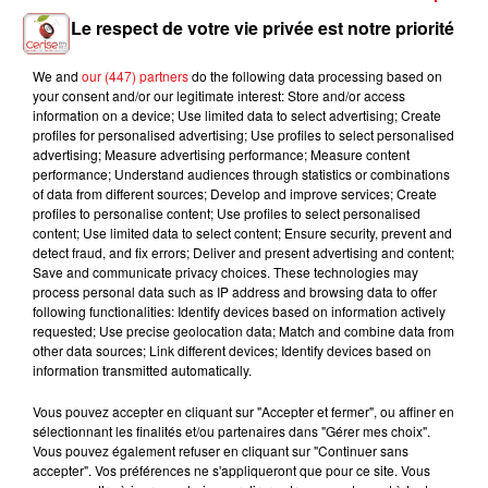
Le respect de votre vie privée est notre priorité
L'INTERVIEW DE GABRIEL AKOUN
We and
our (447) partners
do the following data processing based on
your consent and/or our legitimate interest: Store and/or access
information on a device; Use limited data to select advertising; Create
profiles for personalised advertising; Use profiles to select personalised
advertising; Measure advertising performance; Measure content
performance; Understand audiences through statistics or combinations
of data from different sources; Develop and improve services; Create
profiles to personalise content; Use profiles to select personalised
content; Use limited data to select content; Ensure security, prevent and
detect fraud, and fix errors; Deliver and present advertising and content;
Save and communicate privacy choices. These technologies may
process personal data such as IP address and browsing data to offer
following functionalities: Identify devices based on information actively
requested; Use precise geolocation data; Match and combine data from
COUP DE C-UR : GABRIEL AKOUN
other data sources; Link different devices; Identify devices based on
information transmitted automatically.
Vous pouvez accepter en cliquant sur "Accepter et fermer", ou affiner en
sélectionnant les finalités et/ou partenaires dans "Gérer mes choix".
Vous pouvez également refuser en cliquant sur "Continuer sans
accepter". Vos préférences ne s'appliqueront que pour ce site. Vous