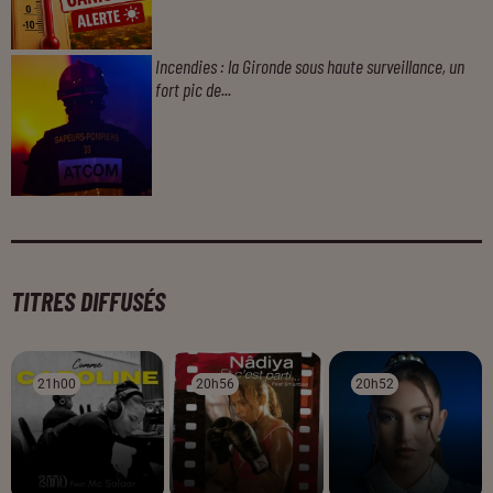
Incendies : la Gironde sous haute surveillance, un
fort pic de...
TITRES DIFFUSÉS
21h00
21h00
20h56
20h56
20h52
20h52