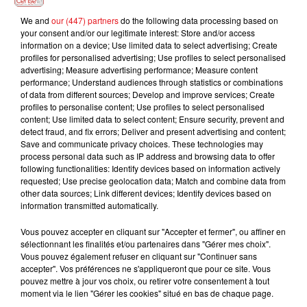
STROMAE & POMME
JAMES MORRISON FEAT.
ANGELE
We and
our (447) partners
do the following data processing based on
Ma Meilleure Ennemie
Dis-Le
NELLY FURTADO
your consent and/or our legitimate interest: Store and/or access
Broken Strings
information on a device; Use limited data to select advertising; Create
profiles for personalised advertising; Use profiles to select personalised
advertising; Measure advertising performance; Measure content
performance; Understand audiences through statistics or combinations
of data from different sources; Develop and improve services; Create
L'HOROSCOPE
profiles to personalise content; Use profiles to select personalised
content; Use limited data to select content; Ensure security, prevent and
detect fraud, and fix errors; Deliver and present advertising and content;
Save and communicate privacy choices. These technologies may
process personal data such as IP address and browsing data to offer
following functionalities: Identify devices based on information actively
requested; Use precise geolocation data; Match and combine data from
other data sources; Link different devices; Identify devices based on
information transmitted automatically.
Vous pouvez accepter en cliquant sur "Accepter et fermer", ou affiner en
sélectionnant les finalités et/ou partenaires dans "Gérer mes choix".
Bélier
Taureau
Gémeaux
Vous pouvez également refuser en cliquant sur "Continuer sans
accepter". Vos préférences ne s'appliqueront que pour ce site. Vous
pouvez mettre à jour vos choix, ou retirer votre consentement à tout
moment via le lien "Gérer les cookies" situé en bas de chaque page.