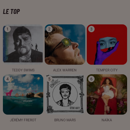
LE TOP
1
2
3
TEDDY SWIMS
ALEX WARREN
TEMPER CITY
4
5
6
JÉRÉMY FREROT
BRUNO MARS
NAÏKA